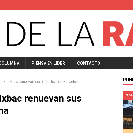
 COLUMNA
PIENSA EN LÍDER
CONTACTO
PUB
io Flaixbac renuevan sus estudios en Barcelona
aixbac renuevan sus
NAC
na