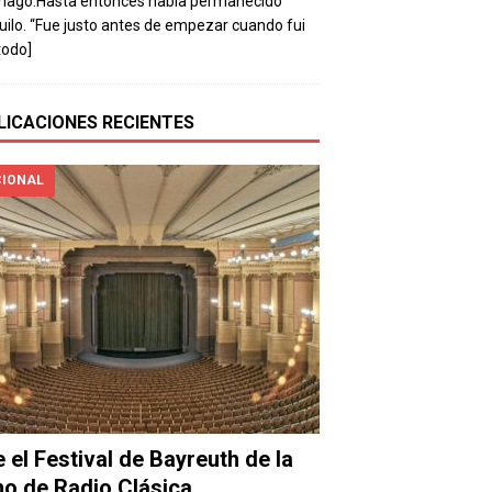
mago.Hasta entonces había permanecido
uilo. “Fue justo antes de empezar cuando fui
todo]
LICACIONES RECIENTES
IONAL
e el Festival de Bayreuth de la
o de Radio Clásica