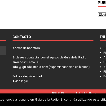
PUB
CONTACTO
EN
Acerca de nosotros
O
R
Si deseas contactar con el equipo de Guía de la Radio
A
envíanos tu email a:
U.
info @ guiadelaradio.com (suprimir espacios en blanco)
A
F
Política de privacidad
E
Aviso legal
NOTICIAS
FRECUENCIAS
eriencia al usuario en Guía de la Radio. Si continúa utilizando este si