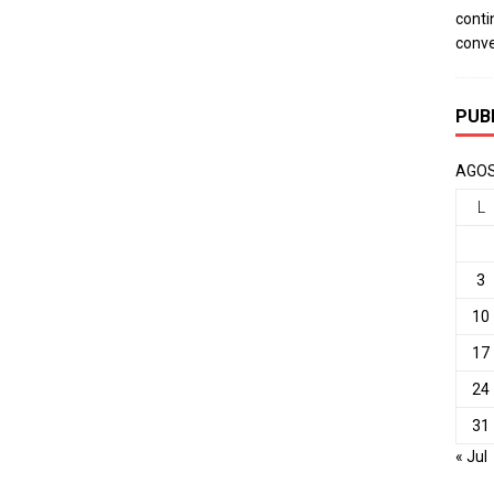
conti
conv
PUB
AGOS
L
3
10
17
24
31
« Jul