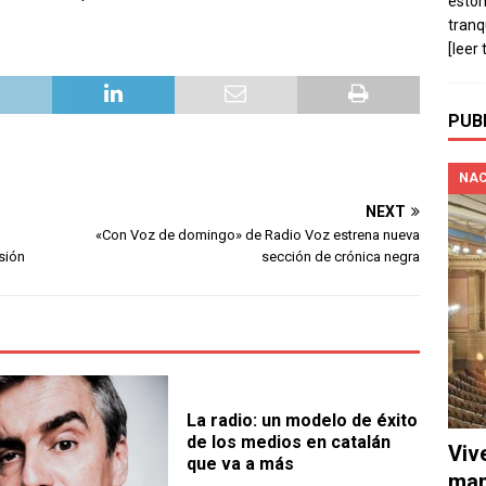
estó
tranq
[leer 
PUB
NAC
NEXT
«Con Voz de domingo» de Radio Voz estrena nueva
sión
sección de crónica negra
La radio: un modelo de éxito
de los medios en catalán
Viv
que va a más
man