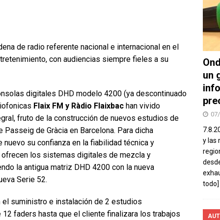
na de radio referente nacional e internacional en el
ntretenimiento, con audiencias siempre fieles a su
Ond
un 
inf
consolas digitales DHD modelo 4200 (ya descontinuado
pre
diofonicas
Flaix FM y Ràdio Flaixbac
han vivido
07
gral, fruto de la construcción de nuevos estudios de
e Passeig de Gràcia en Barcelona. Para dicha
7.8.2
y las
 nuevo su confianza en la fiabilidad técnica y
regio
e ofrecen los sistemas digitales de mezcla y
desde
endo la antigua matriz DHD 4200 con la nueva
exhau
ueva Serie 52.
todo]
 el suministro e instalación de 2 estudios
 faders hasta que el cliente finalizara los trabajos
AUT