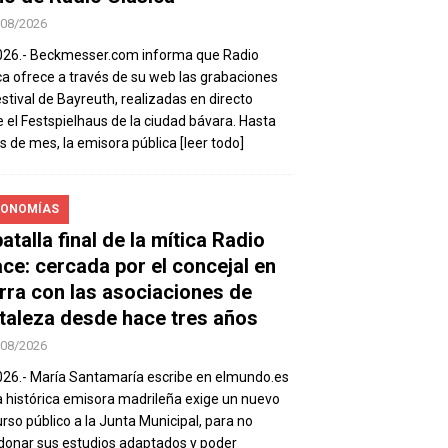
/08/2026
026.- Beckmesser.com informa que Radio
ca ofrece a través de su web las grabaciones
estival de Bayreuth, realizadas en directo
 el Festspielhaus de la ciudad bávara. Hasta
es de mes, la emisora pública
[leer todo]
ONOMÍAS
atalla final de la mítica Radio
ace: cercada por el concejal en
rra con las asociaciones de
taleza desde hace tres años
/08/2026
026.- María Santamaría escribe en elmundo.es
a histórica emisora madrileña exige un nuevo
rso público a la Junta Municipal, para no
onar sus estudios adaptados y poder