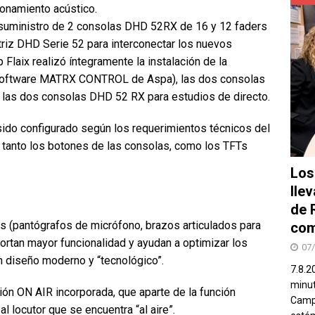
cionamiento acústico.
l suministro de 2 consolas DHD 52RX de 16 y 12 faders
triz DHD Serie 52 para interconectar los nuevos
Flaix realizó íntegramente la instalación de la
l software MATRX CONTROL de Aspa), las dos consolas
las dos consolas DHD 52 RX para estudios de directo.
sido configurado según los requerimientos técnicos del
, tanto los botones de las consolas, como los TFTs
Los
lle
de 
s (pantógrafos de micrófono, brazos articulados para
com
ortan mayor funcionalidad y ayudan a optimizar los
07
n diseño moderno y “tecnológico”.
7.8.2
minut
n ON AIR incorporada, que aparte de la función
Campo
l locutor que se encuentra “al aire”.