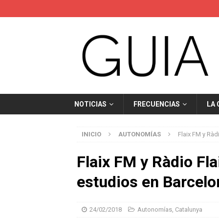
NOTICIAS
FRECUENCIAS
LA
INICIO
AUTONOMÍAS
Flaix FM y Ràd
Flaix FM y Ràdio Fl
estudios en Barcelo
24/02/2018
Autonomías
,
Catalunya