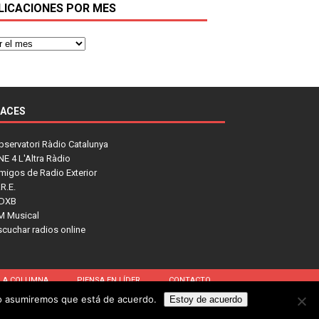
LICACIONES POR MES
LACES
bservatori Ràdio Catalunya
NE 4 L'Altra Ràdio
migos de Radio Exterior
R.E.
DXB
M Musical
scuchar radios online
LA COLUMNA
PIENSA EN LÍDER
CONTACTO
tio asumiremos que está de acuerdo.
Estoy de acuerdo