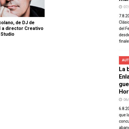
07
7.8.2
Clási
colano, de DJ de
M a director Creativo
del F
 Studio
desde
final
AUT
La b
Enl
gue
Hor
06
6.8.2
que l
concu
aband