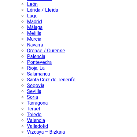
León
Lérida / Lleida
Lugo
Madrid
Málaga
Melilla
Murcia
Navarra
Orense / Ourense
Palencia
Pontevedra
Rioja, La
Salamanca
Santa Cruz de Tenerife
Segovia
Sevilla
Soria
Tarragona
Teruel
Toledo
Valencia
Valladolid
Vizcaya – Bizkaia