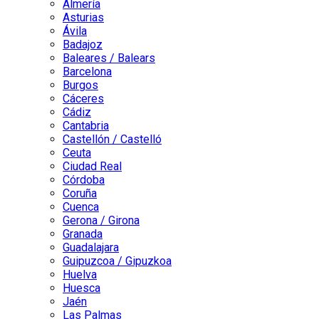
Almería
Asturias
Ávila
Badajoz
Baleares / Balears
Barcelona
Burgos
Cáceres
Cádiz
Cantabria
Castellón / Castelló
Ceuta
Ciudad Real
Córdoba
Coruña
Cuenca
Gerona / Girona
Granada
Guadalajara
Guipuzcoa / Gipuzkoa
Huelva
Huesca
Jaén
Las Palmas