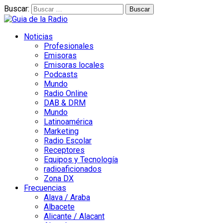
Buscar:
Noticias
Profesionales
Emisoras
Emisoras locales
Podcasts
Mundo
Radio Online
DAB & DRM
Mundo
Latinoamérica
Marketing
Radio Escolar
Receptores
Equipos y Tecnología
radioaficionados
Zona DX
Frecuencias
Alava / Araba
Albacete
Alicante / Alacant