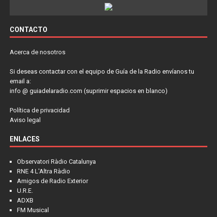
CONTACTO
Acerca de nosotros
Si deseas contactar con el equipo de Guía de la Radio envíanos tu
email a:
info @ guiadelaradio.com (suprimir espacios en blanco)
Política de privacidad
Aviso legal
ENLACES
Observatori Ràdio Catalunya
RNE 4 L'Altra Ràdio
Amigos de Radio Exterior
U.R.E.
ADXB
FM Musical