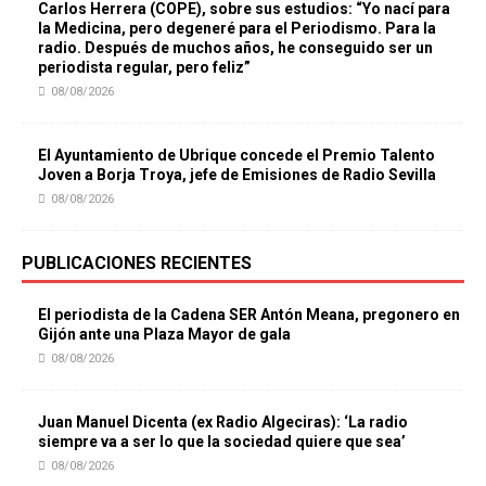
Carlos Herrera (COPE), sobre sus estudios: “Yo nací para
la Medicina, pero degeneré para el Periodismo. Para la
radio. Después de muchos años, he conseguido ser un
periodista regular, pero feliz”
08/08/2026
El Ayuntamiento de Ubrique concede el Premio Talento
Joven a Borja Troya, jefe de Emisiones de Radio Sevilla
08/08/2026
PUBLICACIONES RECIENTES
El periodista de la Cadena SER Antón Meana, pregonero en
Gijón ante una Plaza Mayor de gala
08/08/2026
Juan Manuel Dicenta (ex Radio Algeciras): ‘La radio
siempre va a ser lo que la sociedad quiere que sea’
08/08/2026