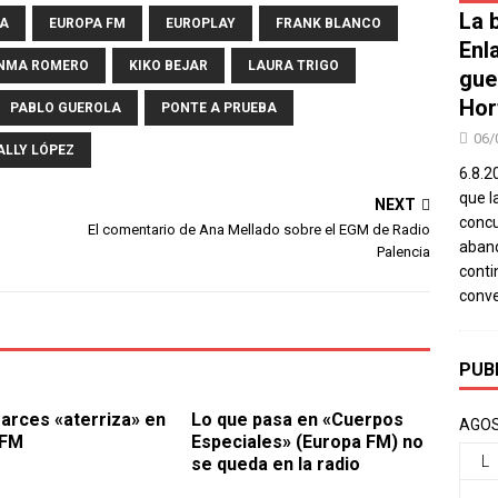
La b
LA
EUROPA FM
EUROPLAY
FRANK BLANCO
Enl
NMA ROMERO
KIKO BEJAR
LAURA TRIGO
gue
Hor
PABLO GUEROLA
PONTE A PRUEBA
06/
LLY LÓPEZ
6.8.2
que l
NEXT
concu
El comentario de Ana Mellado sobre el EGM de Radio
aband
Palencia
conti
conv
PUB
arces «aterriza» en
Lo que pasa en «Cuerpos
AGOS
 FM
Especiales» (Europa FM) no
L
se queda en la radio