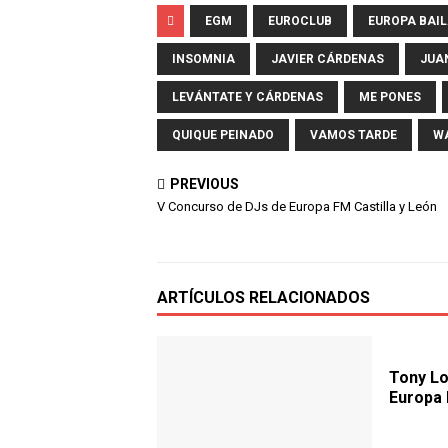
EGM
EUROCLUB
EUROPA BAI
INSOMNIA
JAVIER CÁRDENAS
JUA
LEVÁNTATE Y CÁRDENAS
ME PONES
QUIQUE PEINADO
VAMOS TARDE
WA
PREVIOUS
V Concurso de DJs de Europa FM Castilla y León
ARTÍCULOS RELACIONADOS
Tony Lo
Europa