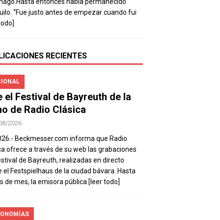
mago.Hasta entonces había permanecido
uilo. “Fue justo antes de empezar cuando fui
todo]
LICACIONES RECIENTES
IONAL
e el Festival de Bayreuth de la
o de Radio Clásica
08/2026
026.- Beckmesser.com informa que Radio
ca ofrece a través de su web las grabaciones
estival de Bayreuth, realizadas en directo
 el Festspielhaus de la ciudad bávara. Hasta
es de mes, la emisora pública
[leer todo]
ONOMÍAS