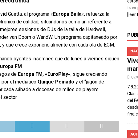
 electrónica
estó
tranq
vid Guetta, al programa «
Europa Baila
«, refuerza la
[leer 
trónica de calidad, situándonos como un referente a
 mejores sesiones de DJs de la talla de Hardwell,
PUB
ander van Doorn o WandW. Un programa capitaneado por
s, y que crece exponencialmente con cada ola de EGM.
NAC
mando oyentes insomnes que de lunes a viernes siguen
Viv
uropa FM
.
man
uegos de
Europa FM, «EuroPlay
«, sigue creciendo
07/
 por el mediático
Quique Peinado
y el “jugón de
7.8.2
r cada sábado a decenas de miles de players
Clási
 sector.
del F
desde
final
AUT