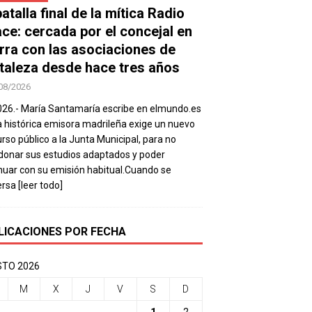
atalla final de la mítica Radio
ace: cercada por el concejal en
rra con las asociaciones de
taleza desde hace tres años
08/2026
026.- María Santamaría escribe en elmundo.es
a histórica emisora madrileña exige un nuevo
rso público a la Junta Municipal, para no
onar sus estudios adaptados y poder
nuar con su emisión habitual.Cuando se
ersa
[leer todo]
LICACIONES POR FECHA
TO 2026
M
X
J
V
S
D
1
2