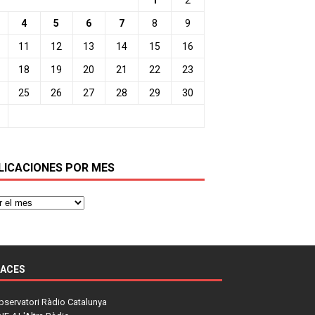
4
5
6
7
8
9
11
12
13
14
15
16
18
19
20
21
22
23
25
26
27
28
29
30
LICACIONES POR MES
LACES
bservatori Ràdio Catalunya