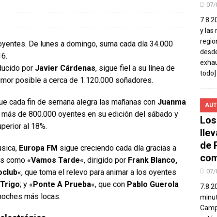
07/
7.8.2
y las
regio
 oyentes. De lunes a domingo, suma cada día 34.000
desde
16.
exhau
nducido por
Javier Cárdenas
, sigue fiel a su línea de
todo]
humor posible a cerca de 1.120.000 soñadores.
que cada fin de semana alegra las mañanas con
Juanma
AUT
on más de 800.000 oyentes en su edición del sábado y
Los
perior al 18%.
lle
de 
úsica,
Europa FM
sigue creciendo cada día gracias a
com
es como «
Vamos Tarde
«, dirigido por
Frank Blanco,
oclub
«, que toma el relevo para animar a los oyentes
07/
 Trigo
; y «
Ponte A Prueba
«, que con
Pablo Guerola
7.8.2
 noches más locas.
minut
Campo