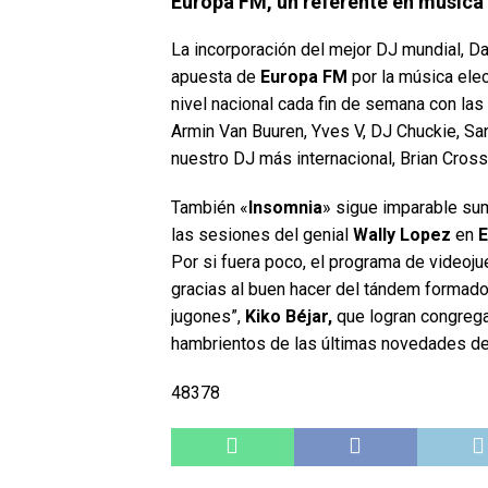
Europa FM, un referente en música
La incorporación del mejor DJ mundial, Da
apuesta de
Europa FM
por la música elec
nivel nacional cada fin de semana con las
Armin Van Buuren, Yves V, DJ Chuckie, S
nuestro DJ más internacional, Brian Cros
También «
Insomnia
» sigue imparable su
las sesiones del genial
Wally Lopez
en
E
Por si fuera poco, el programa de videoj
gracias al buen hacer del tándem formado
jugones”,
Kiko Béjar,
que logran congrega
hambrientos de las últimas novedades del
48378