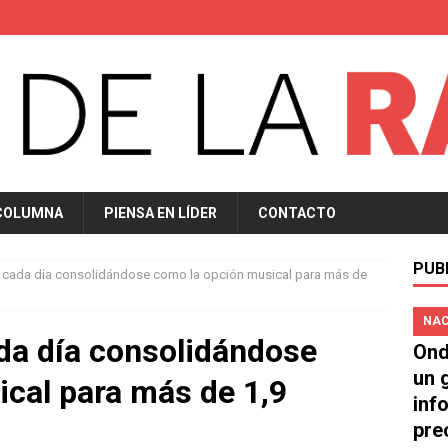
COLUMNA
PIENSA EN LÍDER
CONTACTO
PUB
 cada día consolidándose como la opción musical para más de
NAC
da día consolidándose
Ond
un 
cal para más de 1,9
inf
pre