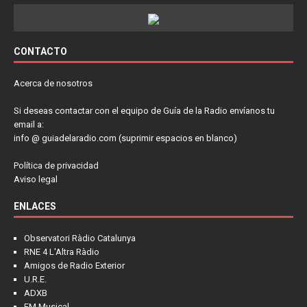
CONTACTO
Acerca de nosotros
Si deseas contactar con el equipo de Guía de la Radio envíanos tu
email a:
info @ guiadelaradio.com (suprimir espacios en blanco)
Política de privacidad
Aviso legal
ENLACES
Observatori Ràdio Catalunya
RNE 4 L'Altra Ràdio
Amigos de Radio Exterior
U.R.E.
ADXB
FM Musical