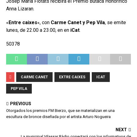
Josep Maria Flotats recibirá el Premio Butaca Honorífico
Anna Lizaran.
«
Entre caixes
«, con
Carme Canet y Pep Vila
, se emite
lunes, de 22.00 a 23.00, en en
iCat
.
50378
CARME CANET
EXTRE CAIXES
ICAT
PEP VILA
PREVIOUS
Otorgados los premios FM Bierzo, que se materializan en una
escultura de bronce diseñada por el artista Arturo Nogueira
NEXT
La municipal Vilassar Ràdio conectará con los informativos de