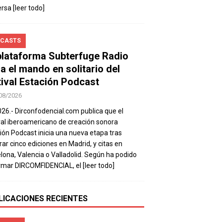
ersa
[leer todo]
CASTS
plataforma Subterfuge Radio
a el mando en solitario del
tival Estación Podcast
08/2026
026.- Dirconfodencial.com publica que el
val iberoamericano de creación sonora
ión Podcast inicia una nueva etapa tras
rar cinco ediciones en Madrid, y citas en
lona, Valencia o Valladolid. Según ha podido
rmar DIRCOMFIDENCIAL, el
[leer todo]
LICACIONES RECIENTES