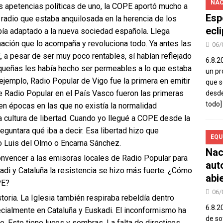
NAC
s apetencias políticas de uno, la COPE aportó mucho a
Esp
radio que estaba anquilosada en la herencia de los
ecl
bía adaptado a la nueva sociedad española. Llega
ación que lo acompaña y revoluciona todo. Ya antes las
06/
a pesar de ser muy poco rentables, sí habían reflejado
6.8.2
equeñas les había hecho ser permeables a lo que estaba
un pr
ejemplo, Radio Popular de Vigo fue la primera en emitir
que s
e Radio Popular en el País Vasco fueron las primeras
desde
todo]
en épocas en las que no existía la normalidad
ha cultura de libertad. Cuando yo llegué a COPE desde la
untara qué iba a decir. Esa libertad hizo que
EQU
 Luis del Olmo o Encarna Sánchez.
Nac
 convencer a las emisoras locales de Radio Popular para
aut
adi y Cataluña la resistencia se hizo más fuerte. ¿Cómo
abi
PE?
06/
toria. La Iglesia también respiraba rebeldía dentro
6.8.2
pecialmente en Cataluña y Euskadi. El inconformismo ha
de so
. Esto tiene luces y sombras. La falta de directices