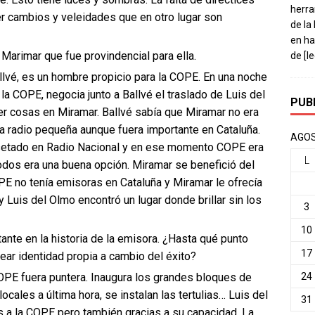
herra
ner cambios y veleidades que en otro lugar son
de la
en ha
arimar que fue provindencial para ella.
de
[l
lvé, es un hombre propicio para la COPE. En una noche
la COPE, negocia junto a Ballvé el traslado de Luis del
PUB
 cosas en Miramar. Ballvé sabía que Miramar no era
una radio pequeña aunque fuera importante en Cataluña.
AGOS
setado en Radio Nacional y en ese momento COPE era
L
todos era una buena opción. Miramar se benefició del
PE no tenía emisoras en Cataluña y Miramar le ofrecía
 y Luis del Olmo encontró un lugar donde brillar sin los
3
10
tante en la historia de la emisora. ¿Hasta qué punto
17
rear identidad propia a cambio del éxito?
OPE fuera puntera. Inaugura los grandes bloques de
24
ales a última hora, se instalan las tertulias… Luis del
31
as a la COPE pero también gracias a su capacidad. La