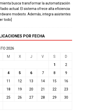
mienta busca transformar la automatización
 Radio actual. El sistema ofrece alta eficiencia
rdware modesto. Además, integra asistentes
eer todo]
LICACIONES POR FECHA
TO 2026
M
X
J
V
S
D
1
2
4
5
6
7
8
9
11
12
13
14
15
16
18
19
20
21
22
23
25
26
27
28
29
30