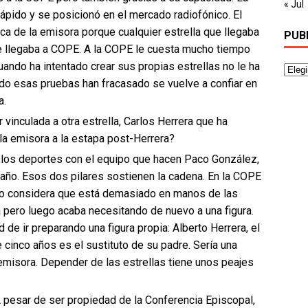
« Jul
rápido y se posicionó en el mercado radiofónico. El
rca de la emisora porque cualquier estrella que llegaba
PUB
 le llegaba a COPE. A la COPE le cuesta mucho tiempo
Cuando ha intentado crear sus propias estrellas no le ha
ndo esas pruebas han fracasado se vuelve a confiar en
a.
vinculada a otra estrella, Carlos Herrera que ha
la emisora a la estapa post-Herrera?
n los deportes con el equipo que hacen Paco González,
o. Esos dos pilares sostienen la cadena. En la COPE
ndo considera que está demasiado en manos de las
a pero luego acaba necesitando de nuevo a una figura.
 de ir preparando una figura propia: Alberto Herrera, el
 cinco años es el sustituto de su padre. Sería una
 emisora. Depender de las estrellas tiene unos peajes
 pesar de ser propiedad de la Conferencia Episcopal,