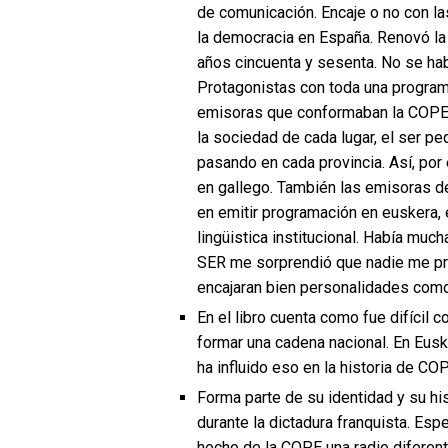
de comunicación. Encaje o no con la
la democracia en España. Renovó la 
años cincuenta y sesenta. No se ha
Protagonistas con toda una program
emisoras que conformaban la COPE, 
la sociedad de cada lugar, el ser p
pasando en cada provincia. Así, por 
en gallego. También las emisoras d
en emitir programación en euskera, 
lingüistica institucional. Había muc
SER me sorprendió que nadie me preg
encajaran bien personalidades como
En el libro cuenta como fue difícil
formar una cadena nacional. En Eusk
ha influido eso en la historia de CO
Forma parte de su identidad y su his
durante la dictadura franquista. Es
hecho de la COPE una radio diferente