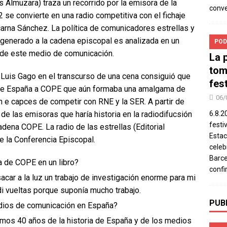
s Almuzara) traza un recorrido por la emisora de la
conv
se convierte en una radio competitiva con el fichaje
arna Sánchez. La política de comunicadores estrellas y
 generado a la cadena episcopal es analizada en un
POD
r de este medio de comunicación.
La 
tom
 Luis Gago en el transcurso de una cena consiguió que
fes
 de España a COPE que aún formaba una amalgama de
06/
e capces de competir con RNE y la SER. A partir de
de las emisoras que haría historia en la radiodifucsión
6.8.2
festi
dena COPE. La radio de las estrellas (Editorial
Estac
e la Conferencia Episcopal.
celeb
Barce
ia de COPE en un libro?
confi
acar a la luz un trabajo de investigación enorme para mi
di vueltas porque suponía mucho trabajo.
PUB
dios de comunicación en España?
imos 40 años de la historia de España y de los medios