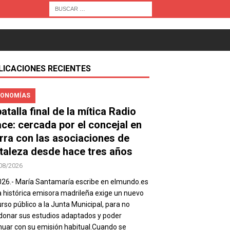
LICACIONES RECIENTES
ONOMÍAS
atalla final de la mítica Radio
ace: cercada por el concejal en
rra con las asociaciones de
taleza desde hace tres años
08/2026
026.- María Santamaría escribe en elmundo.es
a histórica emisora madrileña exige un nuevo
rso público a la Junta Municipal, para no
onar sus estudios adaptados y poder
nuar con su emisión habitual.Cuando se