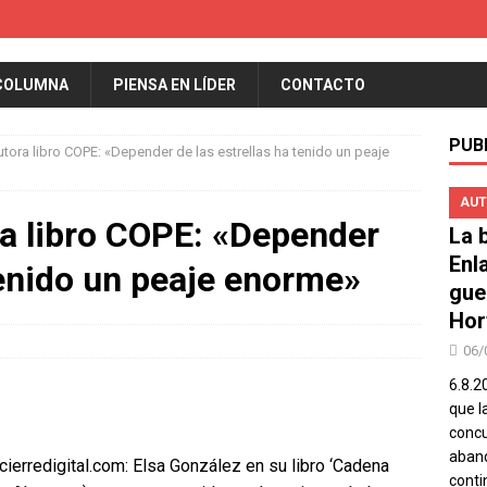
COLUMNA
PIENSA EN LÍDER
CONTACTO
PUB
utora libro COPE: «Depender de las estrellas ha tenido un peaje
AUT
ra libro COPE: «Depender
La b
Enl
tenido un peaje enorme»
gue
Hor
06/
6.8.2
que l
concu
aband
cierredigital.com: Elsa González en su libro ‘Cadena
conti