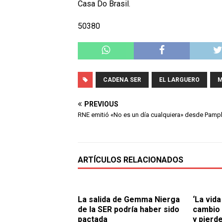
Casa Do Brasil.
50380
CADENA SER
EL LARGUERO
M
PREVIOUS
RNE emitió «No es un día cualquiera» desde Pamp
ARTÍCULOS RELACIONADOS
La salida de Gemma Nierga
‘La vid
de la SER podría haber sido
cambio 
pactada
y pierd