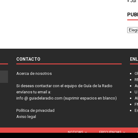
« Jul
PUB
CONTACTO
EN
Acerca de nosotros
O
R
Si deseas contactar con el equipo de Guía de la Radio
A
envíanos tu email a:
U.
info @ guiadelaradio.com (suprimir espacios en blanco)
A
F
Política de privacidad
E
Aviso legal
NOTICIAS
FRECUENCIAS