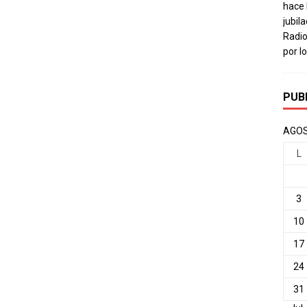
hace 
jubil
Radio
por l
PUB
AGOS
L
3
10
17
24
31