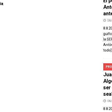
El 
ia
Ant
ant
08
8.8.2
guiño
la SE
Antón
todo]
PRO
Jua
Alg
ser
sea
08
8.8.2