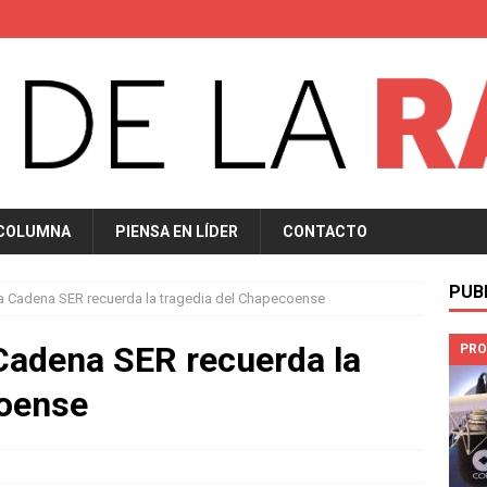
 COLUMNA
PIENSA EN LÍDER
CONTACTO
PUB
la Cadena SER recuerda la tragedia del Chapecoense
 Cadena SER recuerda la
PRO
coense