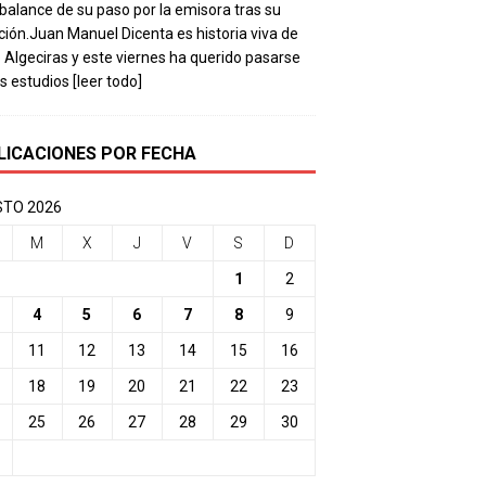
balance de su paso por la emisora tras su
ación.Juan Manuel Dicenta es historia viva de
 Algeciras y este viernes ha querido pasarse
os estudios
[leer todo]
LICACIONES POR FECHA
TO 2026
M
X
J
V
S
D
1
2
4
5
6
7
8
9
11
12
13
14
15
16
18
19
20
21
22
23
25
26
27
28
29
30