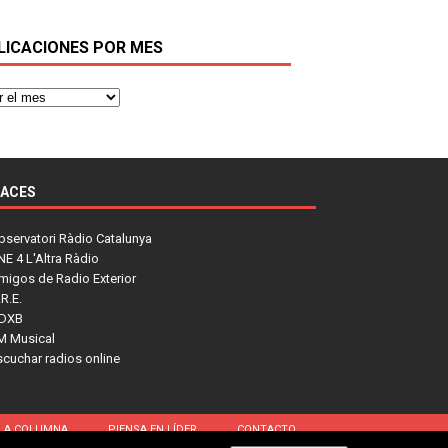
LICACIONES POR MES
LACES
bservatori Ràdio Catalunya
NE 4 L'Altra Ràdio
migos de Radio Exterior
R.E.
DXB
M Musical
scuchar radios online
LA COLUMNA
PIENSA EN LÍDER
CONTACTO