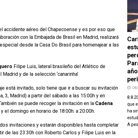
l accidente aéreo del Chapecoense y es por eso que
aboración con la Embajada de Brasil en Madrid, realizará
Car
especial desde la Casa Do Brasil para homenajear a las
est
per
Par
guero
Filipe Luis, lateral brasileño del Atlético de
año
 Madrid y de la selección ‘canarinha’.
peri
 está invitado, solo tiene que ir a buscar su invitación
08
, 3, Madrid) a partir del sábado a las 15:00h y en
8.8.2
ambién se puede recoger la invitación en la
Cadena
que el
 y el domingo en horario de 18:00h. a 20:00h.
ha si
estud
dos invitaciones y estarán disponibles hasta completar
A pe
ir de las 23:30h con Roberto Carlos y Filipe Luis en la