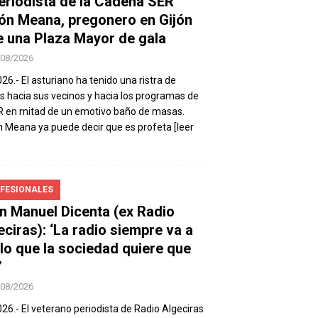
periodista de la Cadena SER
ón Meana, pregonero en Gijón
e una Plaza Mayor de gala
/08/2026
026.- El asturiano ha tenido una ristra de
s hacia sus vecinos y hacia los programas de
R en mitad de un emotivo baño de masas.
 Meana ya puede decir que es profeta
[leer
FESIONALES
n Manuel Dicenta (ex Radio
eciras): ‘La radio siempre va a
 lo que la sociedad quiere que
’
/08/2026
026.- El veterano periodista de Radio Algeciras