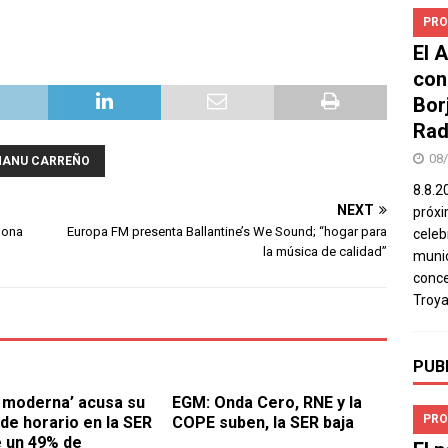
PRO
El 
con
Bor
Rad
08
ANU CARREÑO
8.8.2
NEXT
próxi
lona
Europa FM presenta Ballantine’s We Sound; “hogar para
celeb
la música de calidad”
munic
conce
Troya
PUB
a moderna’ acusa su
EGM: Onda Cero, RNE y la
PRO
de horario en la SER
COPE suben, la SER baja
e un 49% de