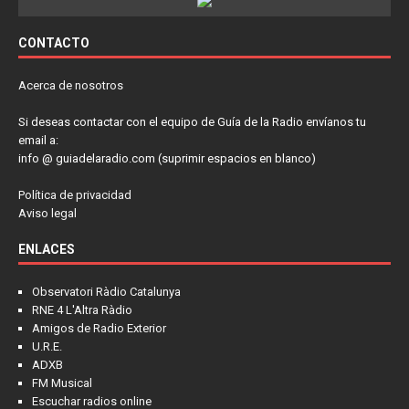
CONTACTO
Acerca de nosotros
Si deseas contactar con el equipo de Guía de la Radio envíanos tu
email a:
info @ guiadelaradio.com (suprimir espacios en blanco)
Política de privacidad
Aviso legal
ENLACES
Observatori Ràdio Catalunya
RNE 4 L'Altra Ràdio
Amigos de Radio Exterior
U.R.E.
ADXB
FM Musical
Escuchar radios online