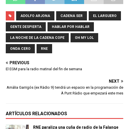
ADOLFO ARJONA
CADENA SER
EL LARGUERO
GENTE DESPIERTA
HABLAR POR HABLAR
LA NOCHE DE LA CADENA COPE
OH MY LOL
ONDA CERO
RNE
PREVIOUS
El EGM para la radio matinal del fin de semana
NEXT
Amàlia Garrigós (ex Ràdio 9) tendrá un espacio en la programación de
À Punt Ràdio que empezará este mes
ARTÍCULOS RELACIONADOS
RNE paraliza una cuña de radio de la Falange