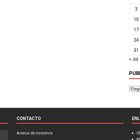
3
10
17
24
31
« Jul
PUB
CONTACTO
EN
Acerca de nosotros
O
R