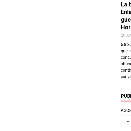
La b
Enl
gue
Hor
06
6.8.2
que l
concu
aband
conti
conv
PUB
AGOS
L