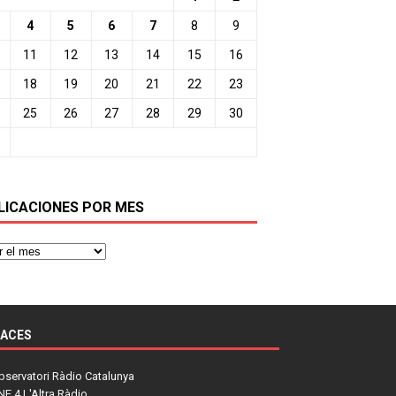
4
5
6
7
8
9
11
12
13
14
15
16
18
19
20
21
22
23
25
26
27
28
29
30
LICACIONES POR MES
LACES
bservatori Ràdio Catalunya
NE 4 L'Altra Ràdio