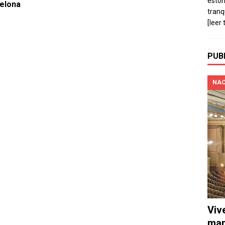
estó
elona
tranq
[leer 
PUB
NAC
Viv
man