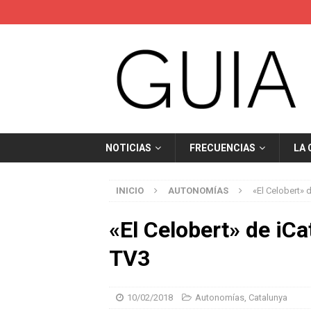
NOTICIAS
FRECUENCIAS
LA
INICIO
AUTONOMÍAS
«El Celobert» 
«El Celobert» de iCa
TV3
10/02/2018
Autonomías
,
Catalunya