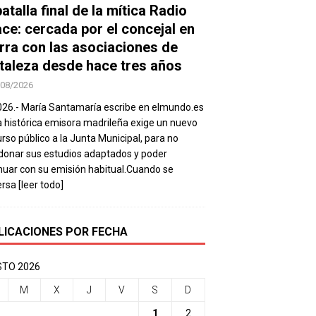
atalla final de la mítica Radio
ace: cercada por el concejal en
rra con las asociaciones de
taleza desde hace tres años
/08/2026
026.- María Santamaría escribe en elmundo.es
a histórica emisora madrileña exige un nuevo
rso público a la Junta Municipal, para no
onar sus estudios adaptados y poder
nuar con su emisión habitual.Cuando se
ersa
[leer todo]
LICACIONES POR FECHA
TO 2026
M
X
J
V
S
D
1
2