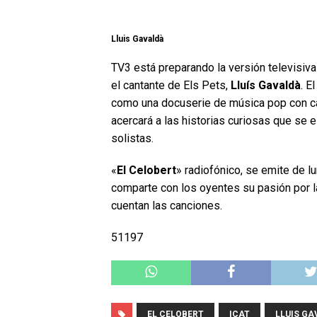
Lluis Gavaldà
TV3 está preparando la versión televisiva
el cantante de Els Pets,
Lluís Gavaldà
. E
como una docuserie de música pop con ca
acercará a las historias curiosas que se
solistas.
«
El Celobert
» radiofónico, se emite de lu
comparte con los oyentes su pasión por l
cuentan las canciones.
51197
EL CELOBERT
ICAT
LLUIS G