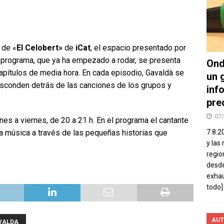
 de «
El Celobert»
de
iCat
, el espacio presentado por
l programa, que ya ha empezado a rodar, se presenta
Ond
pítulos de media hora. En cada episodio, Gavaldà se
un 
 esconden detrás de las canciones de los grupos y
inf
pre
07
nes a viernes, de 20 a 21 h. En el programa el cantante
a música a través de las pequeñas historias que
7.8.2
y las
regio
desde
exhau
todo]
AUT
AVALDA