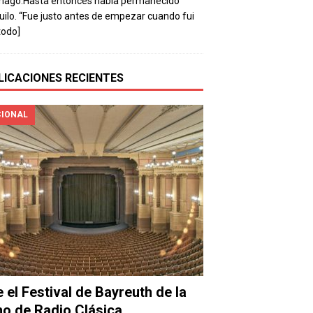
mago.Hasta entonces había permanecido
uilo. “Fue justo antes de empezar cuando fui
todo]
LICACIONES RECIENTES
IONAL
e el Festival de Bayreuth de la
o de Radio Clásica