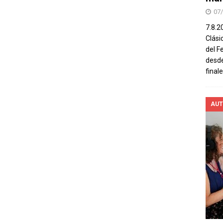
07
7.8.2
Clási
del F
desde
final
AUT