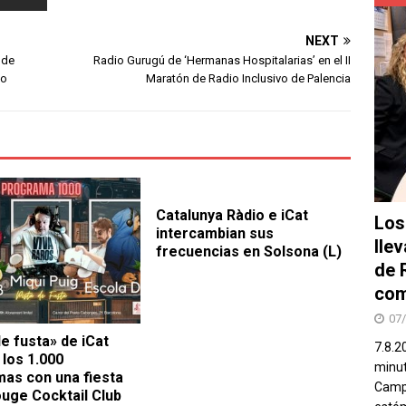
NEXT
 de
Radio Gurugú de ‘Hermanas Hospitalarias’ en el II
io
Maratón de Radio Inclusivo de Palencia
Catalunya Ràdio e iCat
Los
intercambian sus
lle
frecuencias en Solsona (L)
de 
com
07
de fusta» de iCat
7.8.2
 los 1.000
minut
as con una fiesta
Campo
ouge Cocktail Club