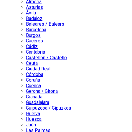
Almería
Asturias
Ávila
Badajoz
Baleares / Balears
Barcelona
Burgos
Cáceres
Cádiz
Cantabria
Castellón / Castelló
Ceuta
Ciudad Real
Córdoba
Coruña
Cuenca
Gerona / Girona
Granada
Guadalajara
Guipuzcoa / Gipuzkoa
Huelva
Huesca
Jaén
Las Palmas