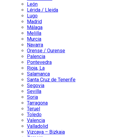
León
Lérida / Lleida
Lugo
Madrid
Málaga
Melilla
Murcia
Navarra
Orense / Ourense
Palencia
Pontevedra
Rioja, La
Salamanca
Santa Cruz de Tenerife
Segovia
Sevilla
Soria
Tarragona
Teruel
Toledo
Valencia
Valladolid
Vizcaya – Bizkaia