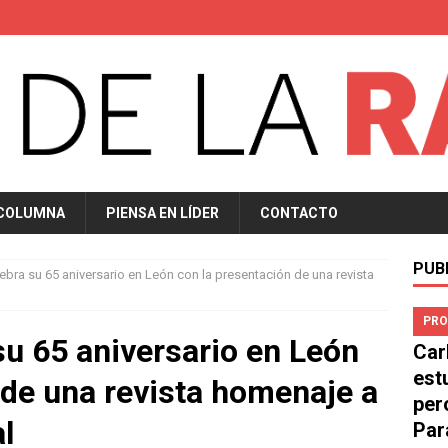
 COLUMNA
PIENSA EN LÍDER
CONTACTO
PUB
bra su 65 aniversario en León con la presentación de una revista
PRO
u 65 aniversario en León
Car
est
 de una revista homenaje a
per
l
Par