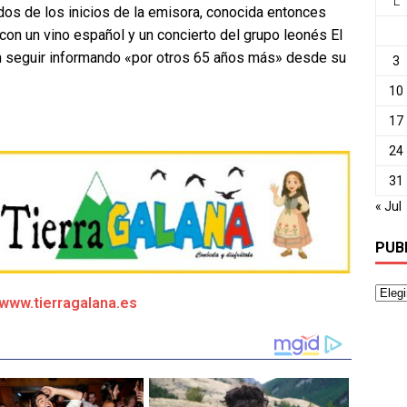
L
os de los inicios de la emisora, conocida entonces
 con un vino español y un concierto del grupo leonés El
en seguir informando «por otros 65 años más» desde su
3
10
17
24
31
« Jul
PUB
/www.tierragalana.es