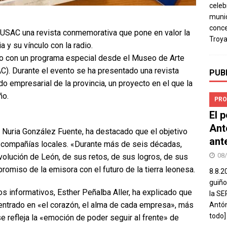
celeb
munic
conce
MUSAC una revista conmemorativa que pone en valor la
Troya
a y su vínculo con la radio.
o con un programa especial desde el Museo de Arte
). Durante el evento se ha presentado una revista
PUB
o empresarial de la provincia, un proyecto en el que la
ño.
PRO
El 
Ant
 Nuria González Fuente, ha destacado que el objetivo
ant
as compañías locales. «Durante más de seis décadas,
08
volución de León, de sus retos, de sus logros, de sus
omiso de la emisora con el futuro de la tierra leonesa.
8.8.2
guiño
os informativos, Esther Peñalba Aller, ha explicado que
la SE
centrado en «el corazón, el alma de cada empresa», más
Antón
todo]
 se refleja la «emoción de poder seguir al frente» de