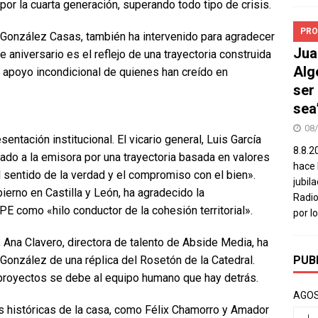
or la cuarta generación, superando todo tipo de crisis.
PRO
z González Casas, también ha intervenido para agradecer
Jua
 aniversario es el reflejo de una trayectoria construida
Alg
l apoyo incondicional de quienes han creído en
ser
sea
08
entación institucional. El vicario general, Luis García
8.8.2
tado a la emisora por una trayectoria basada en valores
hace 
 sentido de la verdad y el compromiso con el bien».
jubil
erno en Castilla y León, ha agradecido la
Radio
PE como «hilo conductor de la cohesión territorial».
por l
 Ana Clavero, directora de talento de Abside Media, ha
PUB
González de una réplica del Rosetón de la Catedral.
 proyectos se debe al equipo humano que hay detrás.
AGOS
s históricas de la casa, como Félix Chamorro y Amador