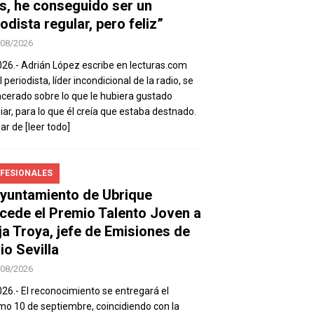
s, he conseguido ser un
odista regular, pero feliz”
/08/2026
026.- Adrián López escribe en lecturas.com
 periodista, líder incondicional de la radio, se
ncerado sobre lo que le hubiera gustado
iar, para lo que él creía que estaba destnado.
sar de
[leer todo]
FESIONALES
Ayuntamiento de Ubrique
cede el Premio Talento Joven a
ja Troya, jefe de Emisiones de
io Sevilla
/08/2026
026.- El reconocimiento se entregará el
mo 10 de septiembre, coincidiendo con la