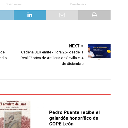
NEXT
 del
Cadena SER emite «Hora 25» desde la
adio
Real Fábrica de Artillería de Sevilla el 4
de diciembre
Pedro Puente recibe el
galardón honorífico de
COPE León