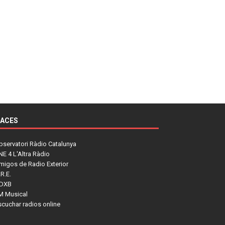
LACES
bservatori Ràdio Catalunya
NE 4 L'Altra Ràdio
migos de Radio Exterior
R.E.
DXB
M Musical
scuchar radios online