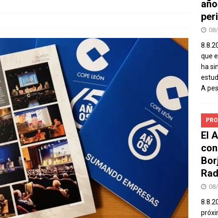
año
peri
08
8.8.2
que el
ha si
estud
A pe
PRO
El 
con
Bor
Rad
08
8.8.2
próxi