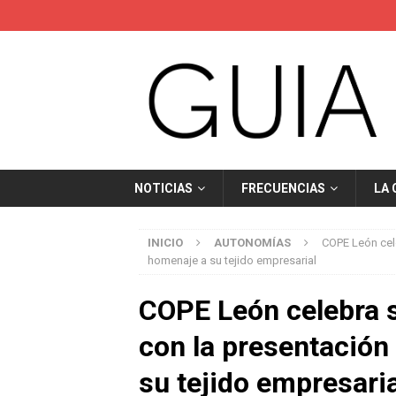
NOTICIAS
FRECUENCIAS
LA
INICIO
AUTONOMÍAS
COPE León cele
homenaje a su tejido empresarial
COPE León celebra s
con la presentación
su tejido empresaria