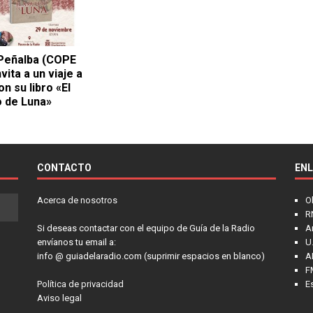
Peñalba (COPE
vita a un viaje a
n su libro «El
 de Luna»
CONTACTO
EN
Acerca de nosotros
O
R
Si deseas contactar con el equipo de Guía de la Radio
A
envíanos tu email a:
U.
info @ guiadelaradio.com (suprimir espacios en blanco)
A
F
Política de privacidad
E
Aviso legal