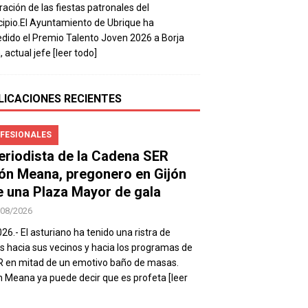
ración de las fiestas patronales del
ipio.El Ayuntamiento de Ubrique ha
dido el Premio Talento Joven 2026 a Borja
, actual jefe
[leer todo]
LICACIONES RECIENTES
FESIONALES
periodista de la Cadena SER
ón Meana, pregonero en Gijón
e una Plaza Mayor de gala
/08/2026
026.- El asturiano ha tenido una ristra de
s hacia sus vecinos y hacia los programas de
R en mitad de un emotivo baño de masas.
 Meana ya puede decir que es profeta
[leer