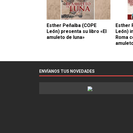
Esther Peñalba (COPE
Esther 
León) presenta su libro «El
León) in
amuleto de luna»
Roma co
amuleto
ENVÍANOS TUS NOVEDADES