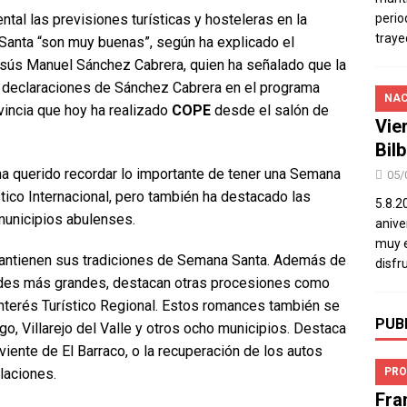
tal las previsiones turísticas y hosteleras en la
perio
traye
 Santa “son muy buenas”, según ha explicado el
Jesús Manuel Sánchez Cabrera, quien ha señalado que la
o declaraciones de Sánchez Cabrera en el programa
NAC
vincia que hoy ha realizado
COPE
desde el salón de
Vie
Bil
l ha querido recordar lo importante de tener una Semana
05/
stico Internacional, pero también ha destacado las
5.8.2
unicipios abulenses.
aniver
muy e
 mantienen sus tradiciones de Semana Santa. Además de
disfr
ades más grandes, destacan otras procesiones como
nterés Turístico Regional. Estos romances también se
PUB
o, Villarejo del Valle y otros ocho municipios. Destaca
viente de El Barraco, o la recuperación de los autos
laciones.
PRO
Fra