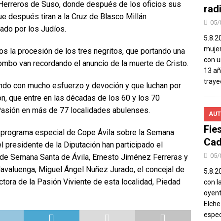
 Herreros de Suso, donde después de los oficios sus
rad
ue después tiran a la Cruz de Blasco Millán
05/
do por los Judíos.
5.8.2
mujer
os la procesión de los tres negritos, que portando una
con u
ombo van recordando el anuncio de la muerte de Cristo.
13 añ
traye
do con mucho esfuerzo y devoción y que luchan por
n, que entre en las décadas de los 60 y los 70
Pasión en más de 77 localidades abulenses.
AUT
Fie
 programa especial de Cope Ávila sobre la Semana
Cad
l presidente de la Diputación han participado el
05/
a de Semana Santa de Ávila, Ernesto Jiménez Ferreras y
Navaluenga, Miguel Ángel Nuñez Jurado, el concejal de
5.8.20
tora de la Pasión Viviente de esta localidad, Piedad
con l
oyent
Elch
espec