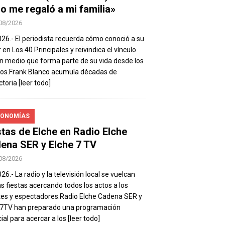
io me regaló a mi familia»
08/2026
026.- El periodista recuerda cómo conoció a su
 en Los 40 Principales y reivindica el vínculo
n medio que forma parte de su vida desde los
os.Frank Blanco acumula décadas de
ctoria
[leer todo]
ONOMÍAS
stas de Elche en Radio Elche
ena SER y Elche 7 TV
08/2026
26.- La radio y la televisión local se vuelcan
as fiestas acercando todos los actos a los
es y espectadores.Radio Elche Cadena SER y
e7TV han preparado una programación
ial para acercar a los
[leer todo]