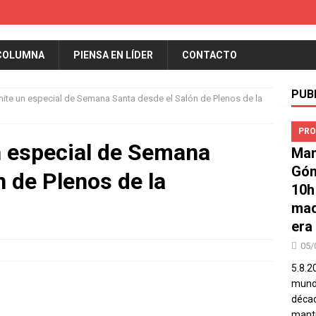
COLUMNA
PIENSA EN LÍDER
CONTACTO
PUB
ite un especial de Semana Santa desde el Salón de Plenos de la
PRO
n especial de Semana
Man
Góm
n de Plenos de la
10h
mad
era
05/
5.8.2
mundo
décad
manti