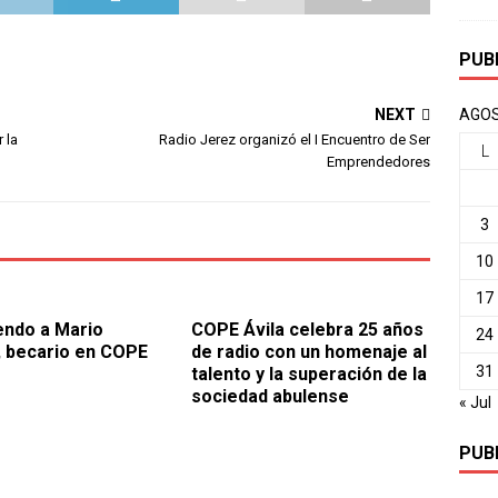
PUB
NEXT
AGOS
 la
Radio Jerez organizó el I Encuentro de Ser
L
Emprendedores
3
10
17
ndo a Mario
COPE Ávila celebra 25 años
24
 becario en COPE
de radio con un homenaje al
31
talento y la superación de la
sociedad abulense
« Jul
PUB