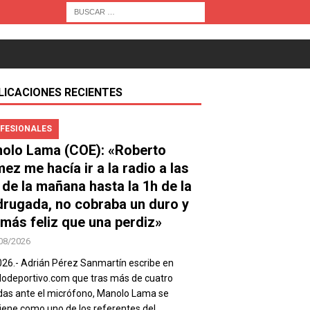
LICACIONES RECIENTES
FESIONALES
olo Lama (COE): «Roberto
ez me hacía ir a la radio a las
 de la mañana hasta la 1h de la
rugada, no cobraba un duro y
 más feliz que una perdiz»
08/2026
026.- Adrián Pérez Sanmartín escribe en
deportivo.com que tras más de cuatro
as ante el micrófono, Manolo Lama se
ene como uno de los referentes del