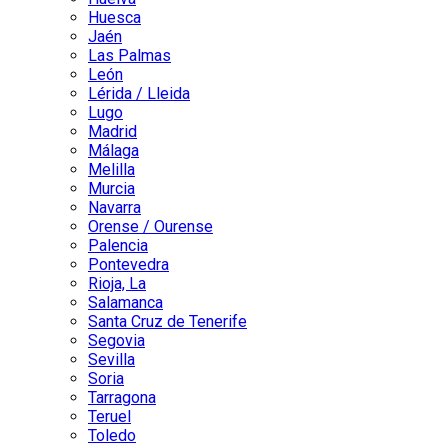
Huesca
Jaén
Las Palmas
León
Lérida / Lleida
Lugo
Madrid
Málaga
Melilla
Murcia
Navarra
Orense / Ourense
Palencia
Pontevedra
Rioja, La
Salamanca
Santa Cruz de Tenerife
Segovia
Sevilla
Soria
Tarragona
Teruel
Toledo