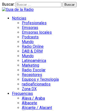
Buscar:
Noticias
Profesionales
Emisoras
Emisoras locales
Podcasts
Mundo
Radio Online
DAB & DRM
Mundo
Latinoamérica
Marketing
Radio Escolar
Receptores
Equipos y Tecnología
radioaficionados
Zona DX
Frecuencias
Alava / Araba
Albacete
Alicante / Alacant