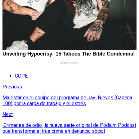
COPE
Previous
Malestar en el equipo del programa de Javi Nieves (Cadena
100) por la carga de trabajo y el estrés
Next
‘Crímenes de odio’, la nueva serie original de Podium Podcast
que transforma el true crime en denuncia social