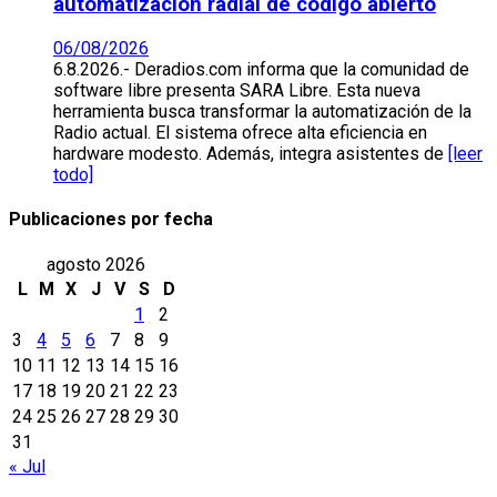
automatización radial de código abierto
06/08/2026
6.8.2026.- Deradios.com informa que la comunidad de
software libre presenta SARA Libre. Esta nueva
herramienta busca transformar la automatización de la
Radio actual. El sistema ofrece alta eficiencia en
hardware modesto. Además, integra asistentes de
[leer
todo]
Publicaciones por fecha
agosto 2026
L
M
X
J
V
S
D
1
2
3
4
5
6
7
8
9
10
11
12
13
14
15
16
17
18
19
20
21
22
23
24
25
26
27
28
29
30
31
« Jul