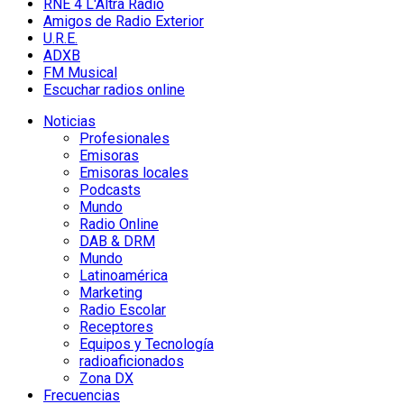
RNE 4 L'Altra Ràdio
Amigos de Radio Exterior
U.R.E.
ADXB
FM Musical
Escuchar radios online
Noticias
Profesionales
Emisoras
Emisoras locales
Podcasts
Mundo
Radio Online
DAB & DRM
Mundo
Latinoamérica
Marketing
Radio Escolar
Receptores
Equipos y Tecnología
radioaficionados
Zona DX
Frecuencias