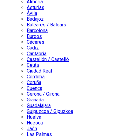
Almería
Asturias
Ávila
Badajoz
Baleares / Balears
Barcelona
Burgos
Cáceres
Cádiz
Cantabria
Castellón / Castelló
Ceuta
Ciudad Real
Córdoba
Coruña
Cuenca
Gerona / Girona
Granada
Guadalajara
Guipuzcoa / Gipuzkoa
Huelva
Huesca
Jaén
Las Palmas