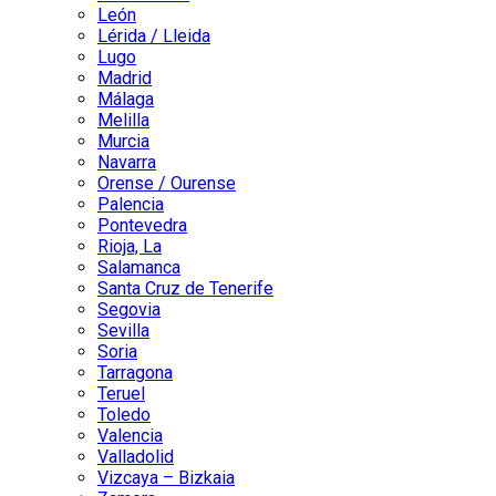
León
Lérida / Lleida
Lugo
Madrid
Málaga
Melilla
Murcia
Navarra
Orense / Ourense
Palencia
Pontevedra
Rioja, La
Salamanca
Santa Cruz de Tenerife
Segovia
Sevilla
Soria
Tarragona
Teruel
Toledo
Valencia
Valladolid
Vizcaya – Bizkaia