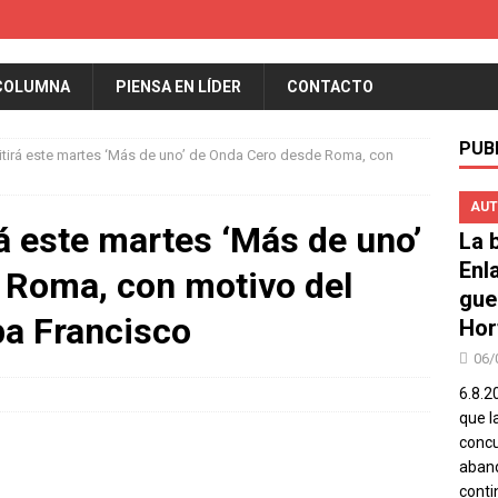
COLUMNA
PIENSA EN LÍDER
CONTACTO
PUB
itirá este martes ‘Más de uno’ de Onda Cero desde Roma, con
AUT
rá este martes ‘Más de uno’
La b
Enl
 Roma, con motivo del
gue
pa Francisco
Hor
06/
6.8.2
que l
concu
aband
conti