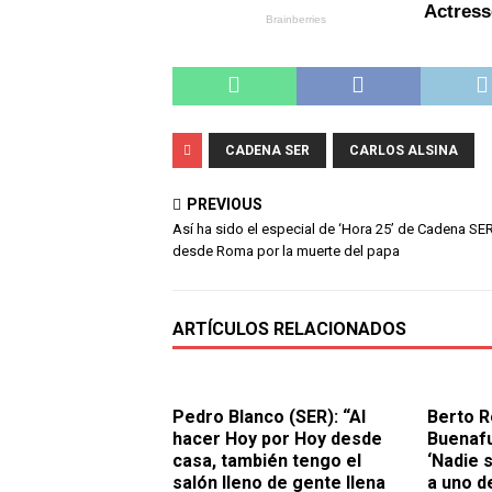
CADENA SER
CARLOS ALSINA
PREVIOUS
Así ha sido el especial de ‘Hora 25’ de Cadena SE
desde Roma por la muerte del papa
ARTÍCULOS RELACIONADOS
Pedro Blanco (SER): “Al
Berto 
hacer Hoy por Hoy desde
Buenafu
casa, también tengo el
‘Nadie 
salón lleno de gente llena
a uno d