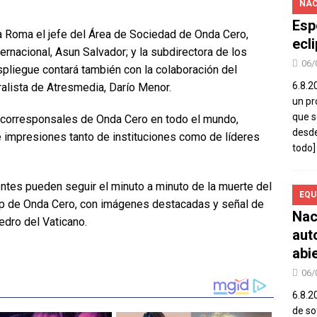
NAC
Esp
n a Roma el jefe del Área de Sociedad de Onda Cero,
ecl
ternacional, Asun Salvador; y la subdirectora de los
06/
espliegue contará también con la colaboración del
6.8.2
alista de Atresmedia, Darío Menor.
un pr
que s
e corresponsales de Onda Cero en todo el mundo,
desde
 impresiones tanto de instituciones como de líderes
todo]
ntes pueden seguir el minuto a minuto de la muerte del
EQU
app de Onda Cero, con imágenes destacadas y señal de
Nac
edro del Vaticano.
aut
abi
06/
6.8.2
de so