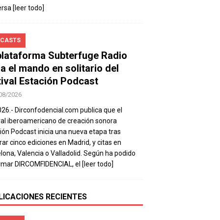
ersa
[leer todo]
CASTS
plataforma Subterfuge Radio
a el mando en solitario del
tival Estación Podcast
08/2026
026.- Dirconfodencial.com publica que el
val iberoamericano de creación sonora
ión Podcast inicia una nueva etapa tras
rar cinco ediciones en Madrid, y citas en
lona, Valencia o Valladolid. Según ha podido
rmar DIRCOMFIDENCIAL, el
[leer todo]
LICACIONES RECIENTES