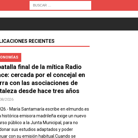
LICACIONES RECIENTES
ONOMÍAS
atalla final de la mítica Radio
ace: cercada por el concejal en
rra con las asociaciones de
taleza desde hace tres años
08/2026
026.- María Santamaría escribe en elmundo.es
a histórica emisora madrileña exige un nuevo
rso público a la Junta Municipal, para no
onar sus estudios adaptados y poder
nuar con su emisión habitual.Cuando se