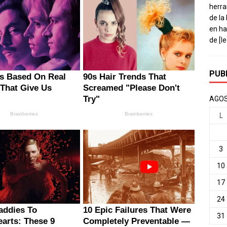
herra
de la
en ha
de
[l
PUB
AGOS
L
3
10
17
24
31