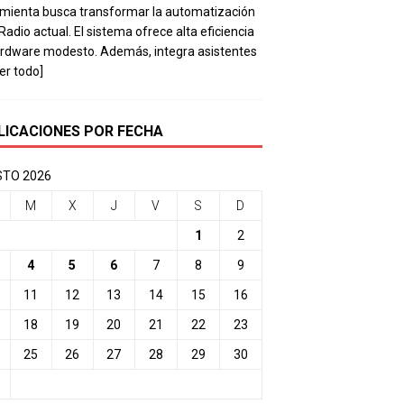
mienta busca transformar la automatización
 Radio actual. El sistema ofrece alta eficiencia
rdware modesto. Además, integra asistentes
eer todo]
LICACIONES POR FECHA
TO 2026
M
X
J
V
S
D
1
2
4
5
6
7
8
9
11
12
13
14
15
16
18
19
20
21
22
23
25
26
27
28
29
30