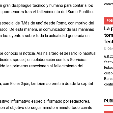
conv
un gran despliegue técnico y humano para contar a los
os pormenores tras el fallecimiento del Sumo Pontífice.
POD
 especial de ‘Más de uno’ desde Roma, con motivo del
La 
cisco. De esta manera, el comunicador de las mañanas
tom
 los oyentes sobre toda la actualidad generada en
fes
06/
 conoció la noticia, Alsina alteró el desarrollo habitual
6.8.2
ición especial, en colaboración con los Servicios
festi
do las primeras reacciones al fallecimiento del
Estac
celeb
Barce
, con Elena Gijón, también se emitirá desde la capital
confi
PUB
itivo informativo especial formado por redactores,
on el objetivo de seguir minuto a minuto todo cuanto