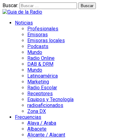
Buscar:
Noticias
Profesionales
Emisoras
Emisoras locales
Podcasts
Mundo
Radio Online
DAB & DRM
Mundo
Latinoamérica
Marketing
Radio Escolar
Receptores
Equipos y Tecnología
radioaficionados
Zona DX
Frecuencias
Alava / Araba
Albacete
Alicante / Alacant