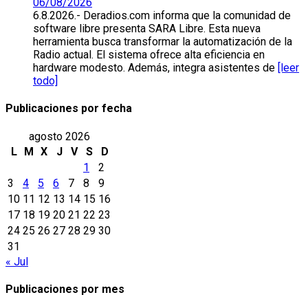
06/08/2026
6.8.2026.- Deradios.com informa que la comunidad de
software libre presenta SARA Libre. Esta nueva
herramienta busca transformar la automatización de la
Radio actual. El sistema ofrece alta eficiencia en
hardware modesto. Además, integra asistentes de
[leer
todo]
Publicaciones por fecha
agosto 2026
L
M
X
J
V
S
D
1
2
3
4
5
6
7
8
9
10
11
12
13
14
15
16
17
18
19
20
21
22
23
24
25
26
27
28
29
30
31
« Jul
Publicaciones por mes