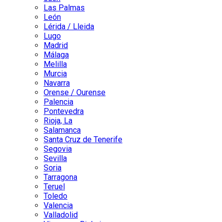
Las Palmas
León
Lérida / Lleida
Lugo
Madrid
Málaga
Melilla
Murcia
Navarra
Orense / Ourense
Palencia
Pontevedra
Rioja, La
Salamanca
Santa Cruz de Tenerife
Segovia
Sevilla
Soria
Tarragona
Teruel
Toledo
Valencia
Valladolid