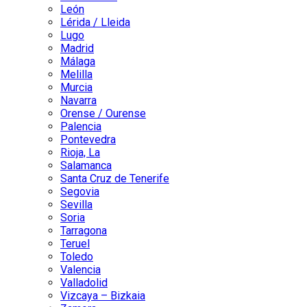
León
Lérida / Lleida
Lugo
Madrid
Málaga
Melilla
Murcia
Navarra
Orense / Ourense
Palencia
Pontevedra
Rioja, La
Salamanca
Santa Cruz de Tenerife
Segovia
Sevilla
Soria
Tarragona
Teruel
Toledo
Valencia
Valladolid
Vizcaya – Bizkaia