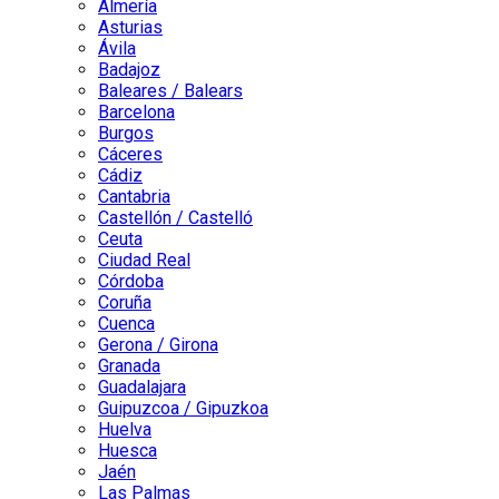
Almería
Asturias
Ávila
Badajoz
Baleares / Balears
Barcelona
Burgos
Cáceres
Cádiz
Cantabria
Castellón / Castelló
Ceuta
Ciudad Real
Córdoba
Coruña
Cuenca
Gerona / Girona
Granada
Guadalajara
Guipuzcoa / Gipuzkoa
Huelva
Huesca
Jaén
Las Palmas