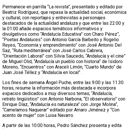
Permanece en parrilla “La revista”, presentado y editado por
Beatriz Rodríguez, que repasa la actualidad social, económica
y cultural, con reportajes y entrevistas a personajes
destacados de la actualidad andaluza y que entre las 22:00 y
la 01:00 añade espacios temáticos informativos y
divulgativos como “Andalucía Educativa” con Charo Pérez”,
“Poetas Andaluces” con Antonio García Barbeito y Rogelio
Reyes, “Economía y emprendimiento” con José Antonio Del
Saz, “Ruta mediterránea” con José Carlos Cabrera,
“Orientación Laboral” con Silvia Saucedo, “Andalucía y el cine”
de Miguel Olid, “Andalucía un pueblo con historia” de Isidoro
Moreno, “Encuentros” con Araceli Limón, “Cuarto Mundo” de
Juan José Téllez y “Andalucía en local” .
Los fines de semana Ángel Puche, entre las 9:00 y las 11.30
horas, resume la información más destacada e incorpora
espacios dedicados a muy diversos temas; “Andalucía,
retrato lingüístico” con Antonio Narbona, “El observatorio” con
Enrique Díaz, “Andalucía es naturaleza” con Jorge Molina”,
“Camelamos Naquerar” editado por Amaro Jiménez y “Con
acento de mujer” con Luisa Navarro.
A partir de las 10:00 horas, Pedro Sánchez presenta y edita