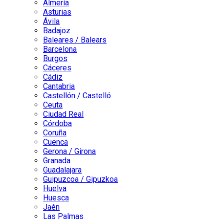
Almería
Asturias
Ávila
Badajoz
Baleares / Balears
Barcelona
Burgos
Cáceres
Cádiz
Cantabria
Castellón / Castelló
Ceuta
Ciudad Real
Córdoba
Coruña
Cuenca
Gerona / Girona
Granada
Guadalajara
Guipuzcoa / Gipuzkoa
Huelva
Huesca
Jaén
Las Palmas