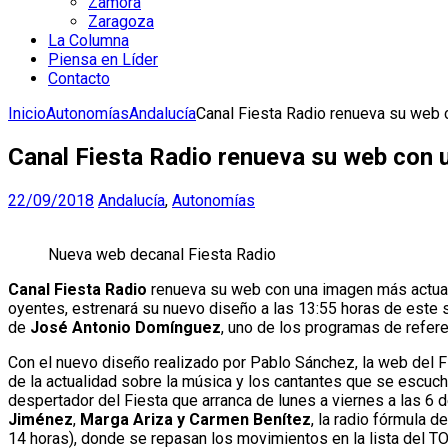
Zamora
Zaragoza
La Columna
Piensa en Líder
Contacto
Inicio
Autonomías
Andalucía
Canal Fiesta Radio renueva su web c
Canal Fiesta Radio renueva su web con u
22/09/2018
Andalucía
,
Autonomías
Nueva web decanal Fiesta Radio
Canal Fiesta Radio
renueva su web con una imagen más actualiz
oyentes, estrenará su nuevo diseño a las 13:55 horas de este s
de
José Antonio Domínguez
, uno de los programas de refere
Con el nuevo diseño realizado por Pablo Sánchez, la web del Fie
de la actualidad sobre la música y los cantantes que se escu
despertador del Fiesta que arranca de lunes a viernes a las 6
Jiménez
,
Marga Ariza y Carmen Benítez
, la radio fórmula de
14 horas), donde se repasan los movimientos en la lista del T