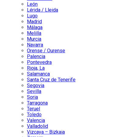
León
Lérida / Lleida
Lugo
Madrid
Málaga
Melilla
Murcia
Navarra
Orense / Ourense
Palencia
Pontevedra
Rioja, La
Salamanca
Santa Cruz de Tenerife
Segovia
Sevilla
Soria
Tarragona
Teruel
Toledo
Valencia
Valladolid
Vizcaya – Bizkaia