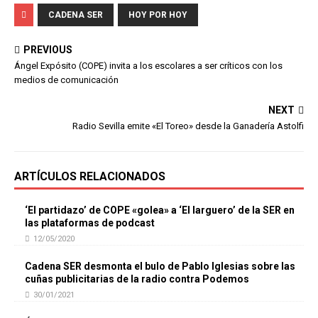
CADENA SER
HOY POR HOY
PREVIOUS
Ángel Expósito (COPE) invita a los escolares a ser críticos con los
medios de comunicación
NEXT
Radio Sevilla emite «El Toreo» desde la Ganadería Astolfi
ARTÍCULOS RELACIONADOS
‘El partidazo’ de COPE «golea» a ‘El larguero’ de la SER en
las plataformas de podcast
12/05/2020
Cadena SER desmonta el bulo de Pablo Iglesias sobre las
cuñas publicitarias de la radio contra Podemos
30/01/2021