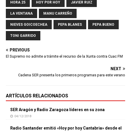
HORA 25
HOY POR HOY
JAVIER RUIZ
LA VENTANA
MANU CARREÑO
NIEVES GOICOECHEA
PEPA BLANES
PEPA BUENO
TONI GARRIDO
PREVIOUS
El Supremo no admite a trámite el recurso de la Xunta contra Cuac FM
NEXT
Cadena SER presenta los primeros programas para este verano
ARTÍCULOS RELACIONADOS
SER Aragón y Radio Zaragoza líderes en su zona
04/12/2018
Radio Santander emitió «Hoy por hoy Cantabria» desde el