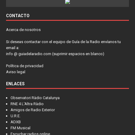
CONTACTO
Acerca de nosotros
Si deseas contactar con el equipo de Guía de la Radio envíanos tu
email a:
info @ guiadelaradio.com (suprimir espacios en blanco)
Política de privacidad
Aviso legal
ENLACES
Observatori Ràdio Catalunya
RNE 4 L'Altra Ràdio
Amigos de Radio Exterior
U.R.E.
ADXB
FM Musical
Escuchar radios online