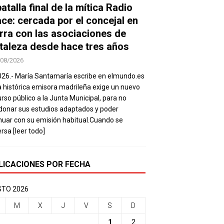
atalla final de la mítica Radio
ace: cercada por el concejal en
rra con las asociaciones de
taleza desde hace tres años
/08/2026
026.- María Santamaría escribe en elmundo.es
a histórica emisora madrileña exige un nuevo
rso público a la Junta Municipal, para no
onar sus estudios adaptados y poder
nuar con su emisión habitual.Cuando se
ersa
[leer todo]
LICACIONES POR FECHA
TO 2026
M
X
J
V
S
D
1
2