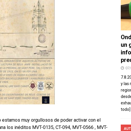
Ond
un 
inf
pre
07
7.8.2
y las
regio
desde
exhau
todo]
 estamos muy orgullosos de poder activar con el
ana los inéditos MVT-0135, CT-094, MVT-0566 , MVT-
AUT