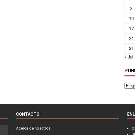
3
10
17
24
31
« Jul
PUB
CONTACTO
EN
Acerca de nosotros
O
R