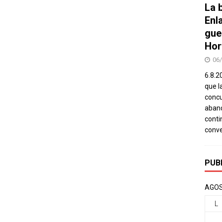
La b
Enl
gue
Hor
06
6.8.2
que l
concu
aband
conti
conv
PUB
AGOS
L