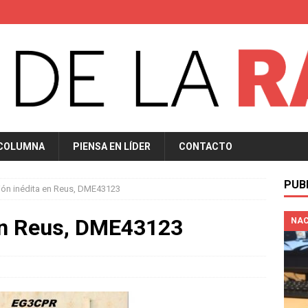
 COLUMNA
PIENSA EN LÍDER
CONTACTO
PUB
ión inédita en Reus, DME43123
 en Reus, DME43123
NAC