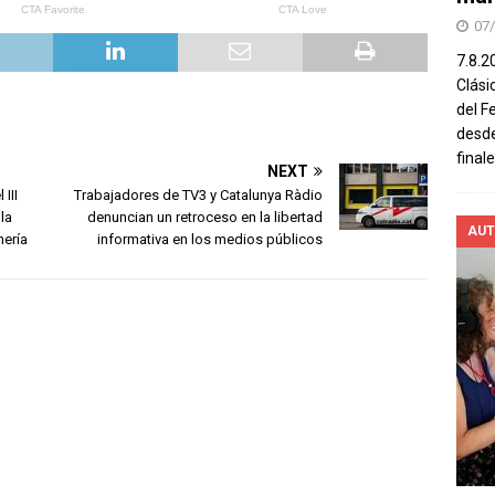
07
7.8.2
Clási
del F
desde
final
NEXT
III
Trabajadores de TV3 y Catalunya Ràdio
la
denuncian un retroceso en la libertad
AUT
mería
informativa en los medios públicos