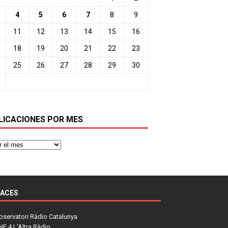
4
5
6
7
8
9
11
12
13
14
15
16
18
19
20
21
22
23
25
26
27
28
29
30
LICACIONES POR MES
LACES
bservatori Ràdio Catalunya
NE 4 L'Altra Ràdio