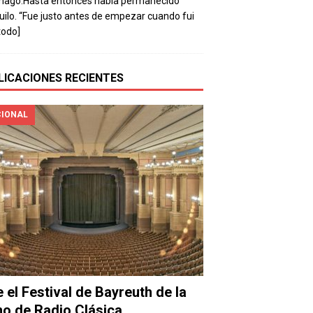
mago.Hasta entonces había permanecido
uilo. “Fue justo antes de empezar cuando fui
todo]
LICACIONES RECIENTES
IONAL
e el Festival de Bayreuth de la
o de Radio Clásica