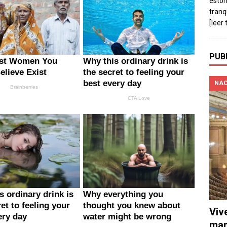
estó
tranq
[leer 
PUB
NAC
Viv
man