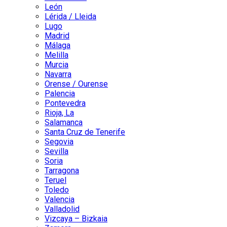
León
Lérida / Lleida
Lugo
Madrid
Málaga
Melilla
Murcia
Navarra
Orense / Ourense
Palencia
Pontevedra
Rioja, La
Salamanca
Santa Cruz de Tenerife
Segovia
Sevilla
Soria
Tarragona
Teruel
Toledo
Valencia
Valladolid
Vizcaya – Bizkaia