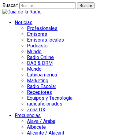
Buscar:
Noticias
Profesionales
Emisoras
Emisoras locales
Podcasts
Mundo
Radio Online
DAB & DRM
Mundo
Latinoamérica
Marketing
Radio Escolar
Receptores
Equipos y Tecnología
radioaficionados
Zona DX
Frecuencias
Alava / Araba
Albacete
Alicante / Alacant