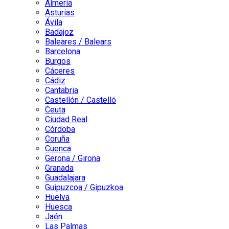
Almería
Asturias
Ávila
Badajoz
Baleares / Balears
Barcelona
Burgos
Cáceres
Cádiz
Cantabria
Castellón / Castelló
Ceuta
Ciudad Real
Córdoba
Coruña
Cuenca
Gerona / Girona
Granada
Guadalajara
Guipuzcoa / Gipuzkoa
Huelva
Huesca
Jaén
Las Palmas