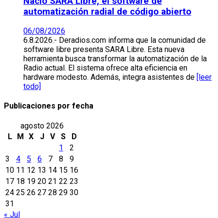
Nació SARA Libre, el software de
automatización radial de código abierto
06/08/2026
6.8.2026.- Deradios.com informa que la comunidad de
software libre presenta SARA Libre. Esta nueva
herramienta busca transformar la automatización de la
Radio actual. El sistema ofrece alta eficiencia en
hardware modesto. Además, integra asistentes de
[leer
todo]
Publicaciones por fecha
agosto 2026
L
M
X
J
V
S
D
1
2
3
4
5
6
7
8
9
10
11
12
13
14
15
16
17
18
19
20
21
22
23
24
25
26
27
28
29
30
31
« Jul