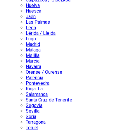
Huelva
Huesca
Jaén
Las Palmas
León
Lérida / Lleida
Lugo
Madrid
Málaga
Melilla
Murcia
Navarra
Orense / Ourense
Palencia
Pontevedra
Rioja, La
Salamanca
Santa Cruz de Tenerife
Segovia
Sevilla
Soria
Tarragona
Teruel