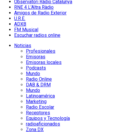
Observatori Ràdio Catalunya
RNE 4 L'Altra Ràdio
Amigos de Radio Exterior
U.R.E.
ADXB
FM Musical
Escuchar radios online
Noticias
Profesionales
Emisoras
Emisoras locales
Podcasts
Mundo
Radio Online
DAB & DRM
Mundo
Latinoamérica
Marketing
Radio Escolar
Receptores
Equipos y Tecnología
radioaficionados
Zona DX