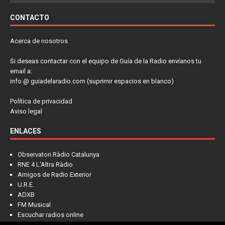
CONTACTO
Acerca de nosotros
Si deseas contactar con el equipo de Guía de la Radio envíanos tu
email a:
info @ guiadelaradio.com (suprimir espacios en blanco)
Política de privacidad
Aviso legal
ENLACES
Observatori Ràdio Catalunya
RNE 4 L'Altra Ràdio
Amigos de Radio Exterior
U.R.E.
ADXB
FM Musical
Escuchar radios online