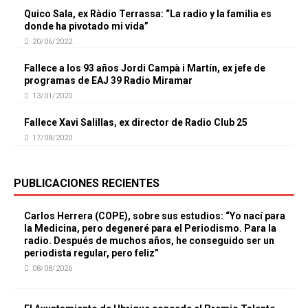
Quico Sala, ex Ràdio Terrassa: “La radio y la familia es
donde ha pivotado mi vida”
20/06/2022
Fallece a los 93 años Jordi Campà i Martín, ex jefe de
programas de EAJ 39 Radio Miramar
13/01/2020
Fallece Xavi Salillas, ex director de Radio Club 25
17/08/2020
PUBLICACIONES RECIENTES
Carlos Herrera (COPE), sobre sus estudios: “Yo nací para
la Medicina, pero degeneré para el Periodismo. Para la
radio. Después de muchos años, he conseguido ser un
periodista regular, pero feliz”
08/08/2026