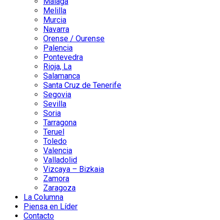
Málaga
Melilla
Murcia
Navarra
Orense / Ourense
Palencia
Pontevedra
Rioja, La
Salamanca
Santa Cruz de Tenerife
Segovia
Sevilla
Soria
Tarragona
Teruel
Toledo
Valencia
Valladolid
Vizcaya – Bizkaia
Zamora
Zaragoza
La Columna
Piensa en Líder
Contacto