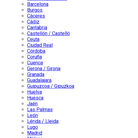
Barcelona
Burgos
Cáceres
Cádiz
Cantabria
Castellón / Castelló
Ceuta
Ciudad Real
Córdoba
Coruña
Cuenca
Gerona / Girona
Granada
Guadalajara
Guipuzcoa / Gipuzkoa
Huelva
Huesca
Jaén
Las Palmas
León
Lérida / Lleida
Lugo
Madrid