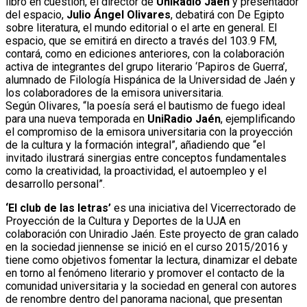
libro en cuestión, el director de
UniRadio Jaén
y presentador
del espacio,
Julio Ángel Olivares
, debatirá con De Egipto
sobre literatura, el mundo editorial o el arte en general. El
espacio, que se emitirá en directo a través del 103.9 FM,
contará, como en ediciones anteriores, con la colaboración
activa de integrantes del grupo literario ‘Papiros de Guerra’,
alumnado de Filología Hispánica de la Universidad de Jaén y
los colaboradores de la emisora universitaria.
Según Olivares, “la poesía será el bautismo de fuego ideal
para una nueva temporada en
UniRadio Jaén
, ejemplificando
el compromiso de la emisora universitaria con la proyección
de la cultura y la formación integral”, añadiendo que “el
invitado ilustrará sinergias entre conceptos fundamentales
como la creatividad, la proactividad, el autoempleo y el
desarrollo personal”.
‘El club de las letras’
es una iniciativa del Vicerrectorado de
Proyección de la Cultura y Deportes de la UJA en
colaboración con Uniradio Jaén. Este proyecto de gran calado
en la sociedad jiennense se inició en el curso 2015/2016 y
tiene como objetivos fomentar la lectura, dinamizar el debate
en torno al fenómeno literario y promover el contacto de la
comunidad universitaria y la sociedad en general con autores
de renombre dentro del panorama nacional, que presentan