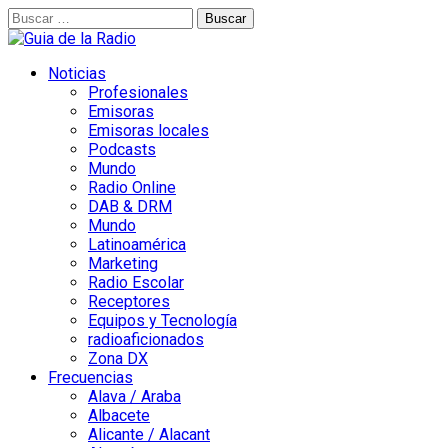
Buscar:
Noticias
Profesionales
Emisoras
Emisoras locales
Podcasts
Mundo
Radio Online
DAB & DRM
Mundo
Latinoamérica
Marketing
Radio Escolar
Receptores
Equipos y Tecnología
radioaficionados
Zona DX
Frecuencias
Alava / Araba
Albacete
Alicante / Alacant