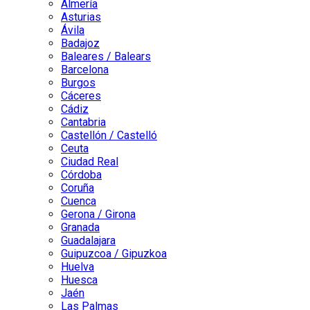
Almería
Asturias
Ávila
Badajoz
Baleares / Balears
Barcelona
Burgos
Cáceres
Cádiz
Cantabria
Castellón / Castelló
Ceuta
Ciudad Real
Córdoba
Coruña
Cuenca
Gerona / Girona
Granada
Guadalajara
Guipuzcoa / Gipuzkoa
Huelva
Huesca
Jaén
Las Palmas