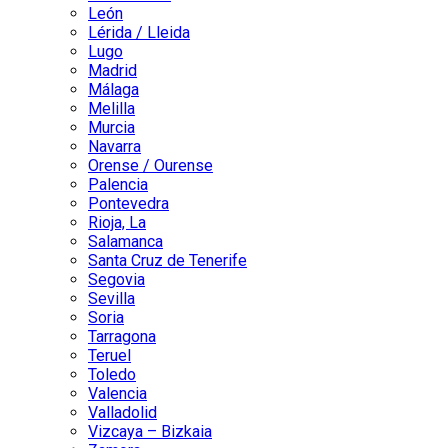
León
Lérida / Lleida
Lugo
Madrid
Málaga
Melilla
Murcia
Navarra
Orense / Ourense
Palencia
Pontevedra
Rioja, La
Salamanca
Santa Cruz de Tenerife
Segovia
Sevilla
Soria
Tarragona
Teruel
Toledo
Valencia
Valladolid
Vizcaya – Bizkaia