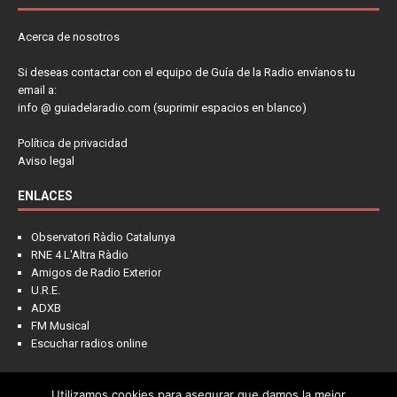
Acerca de nosotros
Si deseas contactar con el equipo de Guía de la Radio envíanos tu
email a:
info @ guiadelaradio.com (suprimir espacios en blanco)
Política de privacidad
Aviso legal
ENLACES
Observatori Ràdio Catalunya
RNE 4 L'Altra Ràdio
Amigos de Radio Exterior
U.R.E.
ADXB
FM Musical
Escuchar radios online
Utilizamos cookies para asegurar que damos la mejor