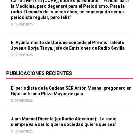
Carlos Herrera (COPE), sobre sus estudios: “Yo nací para
la Medicina, pero degeneré para el Periodismo. Para la
radio. Después de muchos años, he conseguido ser un
periodista regular, pero feliz”
08/08/2026
El Ayuntamiento de Ubrique concede el Premio Talento
Joven a Borja Troya, jefe de Emisiones de Radio Sevilla
08/08/2026
PUBLICACIONES RECIENTES
El periodista de la Cadena SER Antón Meana, pregonero en
Gijón ante una Plaza Mayor de gala
08/08/2026
Juan Manuel Dicenta (ex Radio Algeciras): ‘La radio
siempre va a ser lo que la sociedad quiere que sea’
08/08/2026