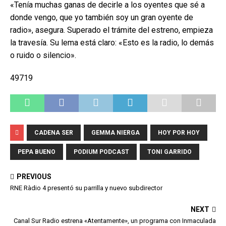
«Tenía muchas ganas de decirle a los oyentes que sé a
donde vengo, que yo también soy un gran oyente de
radio», asegura. Superado el trámite del estreno, empieza
la travesía. Su lema está claro: «Esto es la radio, lo demás
o ruido o silencio».
49719
CADENA SER
GEMMA NIERGA
HOY POR HOY
PEPA BUENO
PODIUM PODCAST
TONI GARRIDO
PREVIOUS
RNE Ràdio 4 presentó su parrilla y nuevo subdirector
NEXT
Canal Sur Radio estrena «Atentamente», un programa con Inmaculada