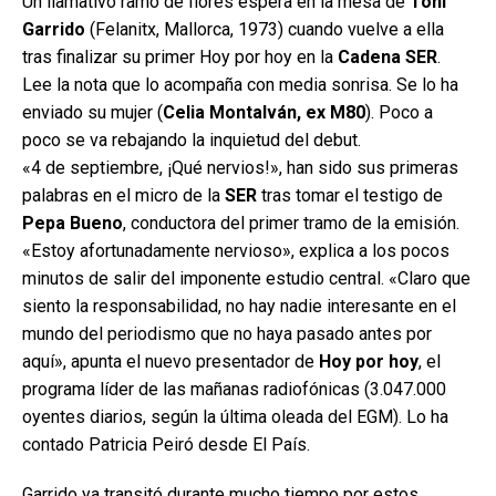
Un llamativo ramo de flores espera en la mesa de
Toni
Garrido
(Felanitx, Mallorca, 1973) cuando vuelve a ella
tras finalizar su primer Hoy por hoy en la
Cadena SER
.
Lee la nota que lo acompaña con media sonrisa. Se lo ha
enviado su mujer (
Celia Montalván, ex M80
). Poco a
poco se va rebajando la inquietud del debut.
«4 de septiembre, ¡Qué nervios!», han sido sus primeras
palabras en el micro de la
SER
tras tomar el testigo de
Pepa Bueno
, conductora del primer tramo de la emisión.
«Estoy afortunadamente nervioso», explica a los pocos
minutos de salir del imponente estudio central. «Claro que
siento la responsabilidad, no hay nadie interesante en el
mundo del periodismo que no haya pasado antes por
aquí», apunta el nuevo presentador de
Hoy por hoy
, el
programa líder de las mañanas radiofónicas (3.047.000
oyentes diarios, según la última oleada del EGM). Lo ha
contado Patricia Peiró desde El País.
Garrido ya transitó durante mucho tiempo por estos