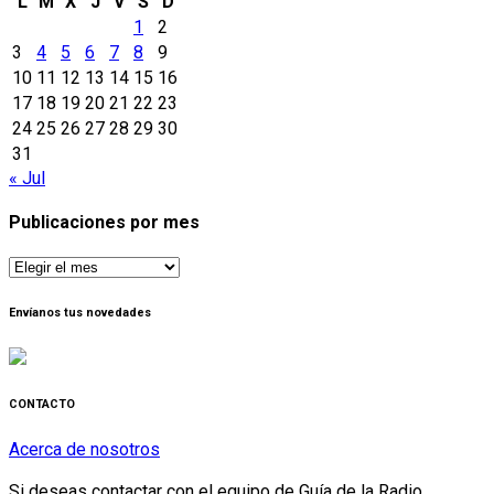
L
M
X
J
V
S
D
1
2
3
4
5
6
7
8
9
10
11
12
13
14
15
16
17
18
19
20
21
22
23
24
25
26
27
28
29
30
31
« Jul
Publicaciones por mes
Publicaciones
por
mes
Envíanos tus novedades
CONTACTO
Acerca de nosotros
Si deseas contactar con el equipo de Guía de la Radio