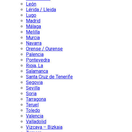
León
Lérida / Lleida
Lugo
Madrid
Málaga
Melilla
Murcia
Navarra
Orense / Ourense
Palencia
Pontevedra
Rioja, La
Salamanca
Santa Cruz de Tenerife
Segovia
Sevilla
Soria
Tarragona
Teruel
Toledo
Valencia
Valladolid
Vizcaya – Bizkaia