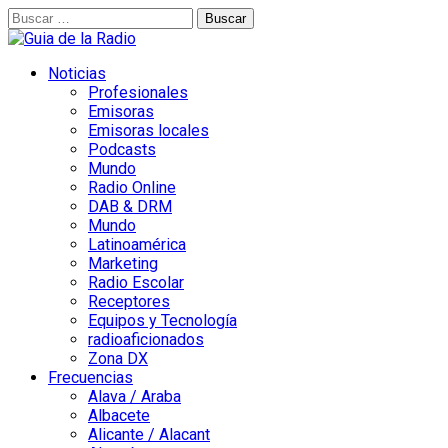
Buscar:
Noticias
Profesionales
Emisoras
Emisoras locales
Podcasts
Mundo
Radio Online
DAB & DRM
Mundo
Latinoamérica
Marketing
Radio Escolar
Receptores
Equipos y Tecnología
radioaficionados
Zona DX
Frecuencias
Alava / Araba
Albacete
Alicante / Alacant