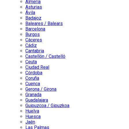
Almería
Asturias
Ávila
Badajoz
Baleares / Balears
Barcelona
Burgos
Cáceres
Cádiz
Cantabria
Castellón / Castelló
Ceuta
Ciudad Real
Córdoba
Coruña
Cuenca
Gerona / Girona
Granada
Guadalajara
Guipuzcoa / Gipuzkoa
Huelva
Huesca
Jaén
Las Palmas