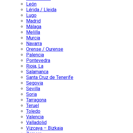
León
Lérida / Lleida
Lugo
Madrid
Málaga
Melilla
Murcia
Navarra
Orense / Ourense
Palencia
Pontevedra
Rioja, La
Salamanca
Santa Cruz de Tenerife
Segovia
Sevilla
Soria
Tarragona
Teruel
Toledo
Valencia
Valladolid
Vizcaya – Bizkaia