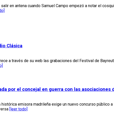
ara salir en antena cuando Samuel Campo empezó a notar el cosq
do]
dio Clásica
ece a través de su web las grabaciones del Festival de Bayreuth
o]
rcada por el concejal en guerra con las asociacione
a histórica emisora madrileña exige un nuevo concurso público a
nversa
[leer todo]