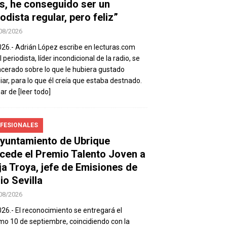
s, he conseguido ser un
odista regular, pero feliz”
08/2026
026.- Adrián López escribe en lecturas.com
 periodista, líder incondicional de la radio, se
ncerado sobre lo que le hubiera gustado
iar, para lo que él creía que estaba destnado.
sar de
[leer todo]
FESIONALES
Ayuntamiento de Ubrique
cede el Premio Talento Joven a
ja Troya, jefe de Emisiones de
io Sevilla
08/2026
026.- El reconocimiento se entregará el
mo 10 de septiembre, coincidiendo con la