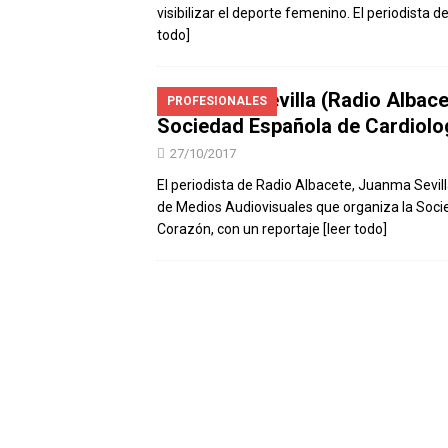
visibilizar el deporte femenino. El periodista
todo]
Juanma Sevilla (Radio Albacet
PROFESIONALES
Sociedad Española de Cardiolo
27/10/2017
El periodista de Radio Albacete, Juanma Sevil
de Medios Audiovisuales que organiza la Soci
Corazón, con un reportaje
[leer todo]