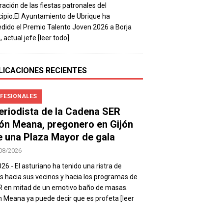
ración de las fiestas patronales del
ipio.El Ayuntamiento de Ubrique ha
dido el Premio Talento Joven 2026 a Borja
, actual jefe
[leer todo]
LICACIONES RECIENTES
FESIONALES
periodista de la Cadena SER
ón Meana, pregonero en Gijón
e una Plaza Mayor de gala
08/2026
026.- El asturiano ha tenido una ristra de
s hacia sus vecinos y hacia los programas de
R en mitad de un emotivo baño de masas.
 Meana ya puede decir que es profeta
[leer