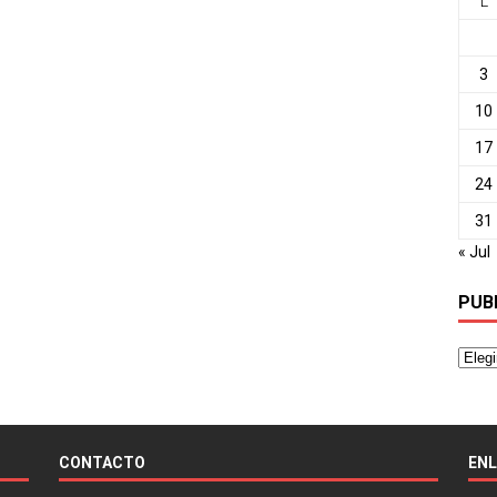
L
3
10
17
24
31
« Jul
PUB
CONTACTO
EN