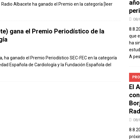
año
 de Radio Albacete ha ganado el Premio en la categoría
[leer
peri
08/
8.8.2
e) gana el Premio Periodístico de la
que el
gía
ha si
estud
A pe
la, ha ganado el Premio Periodístico SEC-FEC en la categoría
edad Española de Cardiología y la Fundación Española del
PRO
El 
con
Bor
Rad
08/
8.8.2
próxi