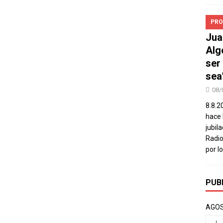
PRO
Jua
Alg
ser
sea
08/
8.8.2
hace 
jubil
Radio
por l
PUB
AGOS