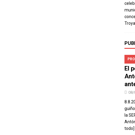
celeb
munic
conce
Troya
PUB
PRO
El 
Ant
ant
08/
8.8.2
guiño
la SE
Antón
todo]