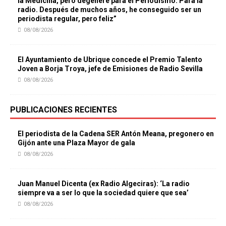
la Medicina, pero degeneré para el Periodismo. Para la
radio. Después de muchos años, he conseguido ser un
periodista regular, pero feliz”
08/08/2026
El Ayuntamiento de Ubrique concede el Premio Talento
Joven a Borja Troya, jefe de Emisiones de Radio Sevilla
08/08/2026
PUBLICACIONES RECIENTES
El periodista de la Cadena SER Antón Meana, pregonero en
Gijón ante una Plaza Mayor de gala
08/08/2026
Juan Manuel Dicenta (ex Radio Algeciras): ‘La radio
siempre va a ser lo que la sociedad quiere que sea’
08/08/2026