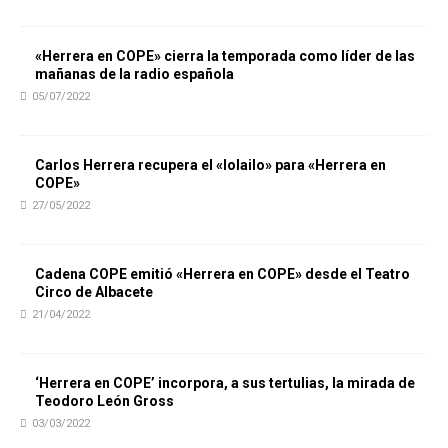
«Herrera en COPE» cierra la temporada como líder de las
mañanas de la radio española
05/07/2022
Carlos Herrera recupera el «lolailo» para «Herrera en
COPE»
27/05/2022
Cadena COPE emitió «Herrera en COPE» desde el Teatro
Circo de Albacete
21/04/2022
‘Herrera en COPE’ incorpora, a sus tertulias, la mirada de
Teodoro León Gross
03/03/2022