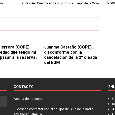
na
Onda Cero Cuenca edita su propio «Juego de la Oca»
Herrera (COPE):
Juanma Castaño (COPE),
 edad que tengo mi
disconforme con la
 pasar a la reserva»
cancelación de la 2º oleada
del EGM
CONTACTO
EN
Acerca de nosotros
O
R
Si deseas contactar con el equipo de Guía de la Radio
A
envíanos tu email a:
U.