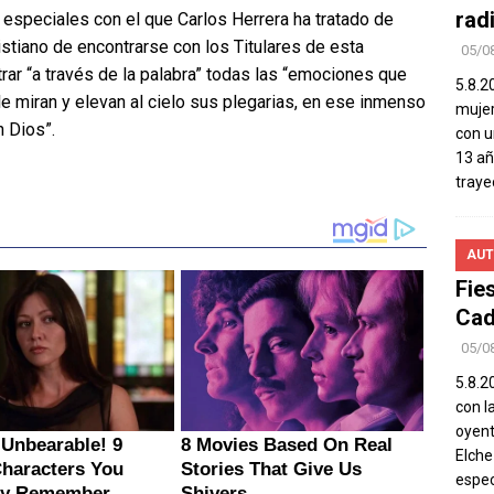
rad
especiales con el que Carlos Herrera ha tratado de
stiano de encontrarse con los Titulares de esta
05/0
ar “a través de la palabra” todas las “emociones que
5.8.2
le miran y elevan al cielo sus plegarias, en ese inmenso
mujer
n Dios”.
con u
13 añ
traye
AUT
Fie
Cad
05/0
5.8.20
con l
oyent
Elch
espec