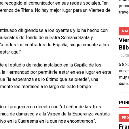
 ha recogido el comunicador en sus redes sociales, “en
perio
peranza de Triana. No hay mejor lugar para un Viernes de
traye
ntinuado dirigiéndose a los oyentes y lo ha hecho con
NAC
musicales de fondo de nuestra Semana Santa y
Vie
a todos los confrades de España, singularmente a los
Bil
estar aquí”
05/0
 el estudio de radio instalado en la Capilla de los
5.8.2
aniver
 la Hermandad por permitirle estar en ese lugar en este
muy e
ue “la esperanza es lo último que se pierde”, una
disfr
ente los mortales a lo largo de este tiempo
PUB
do el programa en directo con “el señor de las Tres
única de damasco y a la Virgen de la Esperanza vestida
PRO
ivo en la Cuaresma en la que nos encontramos”.
Fra