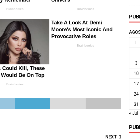
PUB
AGOS
L
3
10
17
24
31
« Jul
PUB
NEXT