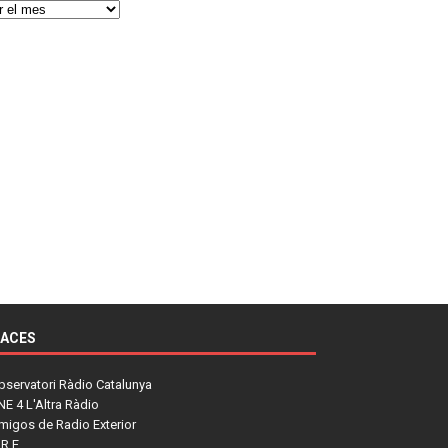
LACES
bservatori Ràdio Catalunya
NE 4 L'Altra Ràdio
migos de Radio Exterior
R.E.