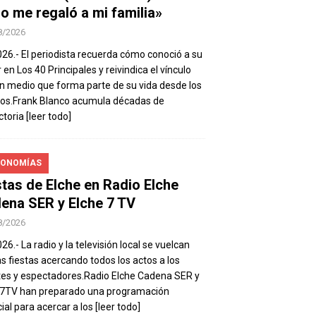
io me regaló a mi familia»
8/2026
026.- El periodista recuerda cómo conoció a su
 en Los 40 Principales y reivindica el vínculo
n medio que forma parte de su vida desde los
os.Frank Blanco acumula décadas de
ctoria
[leer todo]
ONOMÍAS
stas de Elche en Radio Elche
ena SER y Elche 7 TV
8/2026
26.- La radio y la televisión local se vuelcan
as fiestas acercando todos los actos a los
es y espectadores.Radio Elche Cadena SER y
e7TV han preparado una programación
ial para acercar a los
[leer todo]