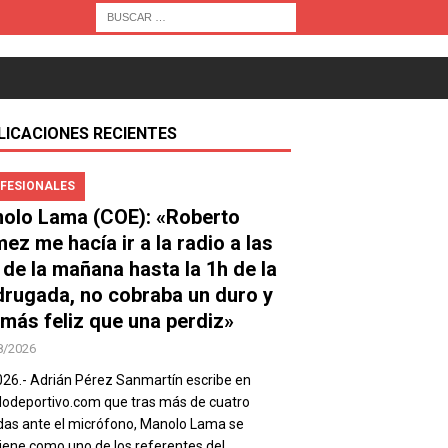
LICACIONES RECIENTES
FESIONALES
olo Lama (COE): «Roberto
ez me hacía ir a la radio a las
 de la mañana hasta la 1h de la
rugada, no cobraba un duro y
 más feliz que una perdiz»
8/2026
026.- Adrián Pérez Sanmartín escribe en
deportivo.com que tras más de cuatro
as ante el micrófono, Manolo Lama se
ene como uno de los referentes del