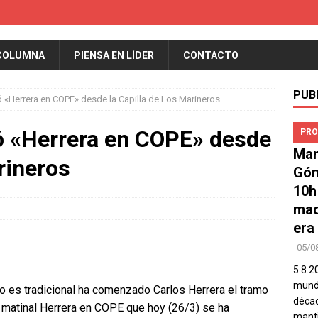
COLUMNA
PIENSA EN LÍDER
CONTACTO
PUB
 «Herrera en COPE» desde la Capilla de Los Marineros
 «Herrera en COPE» desde
PRO
Man
rineros
Góm
10h
mad
era
05/0
5.8.2
mundo
 es tradicional ha comenzado Carlos Herrera el tramo
décad
 matinal Herrera en COPE que hoy (26/3) se ha
manti