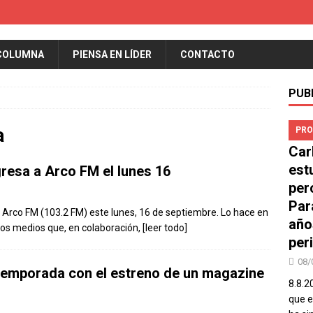
COLUMNA
PIENSA EN LÍDER
CONTACTO
PUB
a
PRO
Car
est
gresa a Arco FM el lunes 16
per
Par
e Arco FM (103.2 FM) este lunes, 16 de septiembre. Lo hace en
año
os medios que, en colaboración,
[leer todo]
peri
08/
temporada con el estreno de un magazine
8.8.2
que el