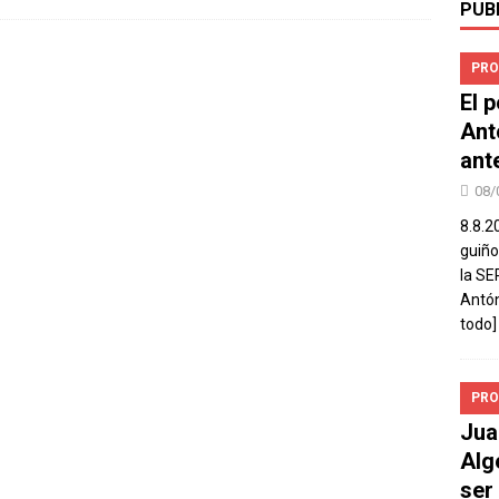
PUB
PRO
El 
Ant
ant
08/
8.8.2
guiño
la SE
Antón
todo]
PRO
Jua
Alg
ser