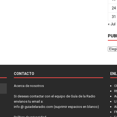
24
31
« Jul
PUB
CONTACTO
EN
Acerca de nosotros
O
R
Si deseas contactar con el equipo de Guía de la Radio
A
envíanos tu email a:
U.
info @ guiadelaradio.com (suprimir espacios en blanco)
A
F