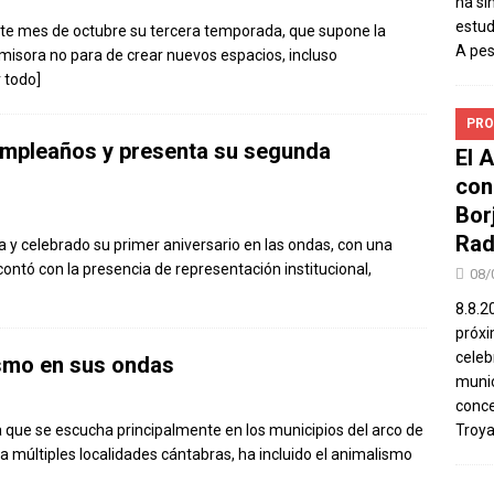
ha si
estud
ste mes de octubre su tercera temporada, que supone la
A pe
emisora no para de crear nuevos espacios, incluso
r todo]
PRO
umpleaños y presenta su segunda
El 
con
Bor
Rad
 celebrado su primer aniversario en las ondas, con una
contó con la presencia de representación institucional,
08/
8.8.2
próxi
celeb
ismo en sus ondas
munic
conce
 que se escucha principalmente en los municipios del arco de
Troya
a múltiples localidades cántabras, ha incluido el animalismo