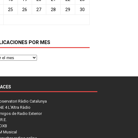
25
26
27
28
29
30
LICACIONES POR MES
LACES
bservatori Ràdio Catalunya
NE 4 L'Altra Ràdio
migos de Radio Exterior
R.E.
DXB
M Musical