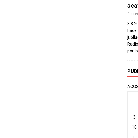
sea
08/
8.8.2
hace 
jubil
Radio
por l
PUB
AGOS
L
3
10
17