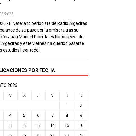
’
08/2026
026.- El veterano periodista de Radio Algeciras
balance de su paso por la emisora tras su
ación.Juan Manuel Dicenta es historia viva de
 Algeciras y este viernes ha querido pasarse
os estudios
[leer todo]
LICACIONES POR FECHA
TO 2026
M
X
J
V
S
D
1
2
4
5
6
7
8
9
11
12
13
14
15
16
18
19
20
21
22
23