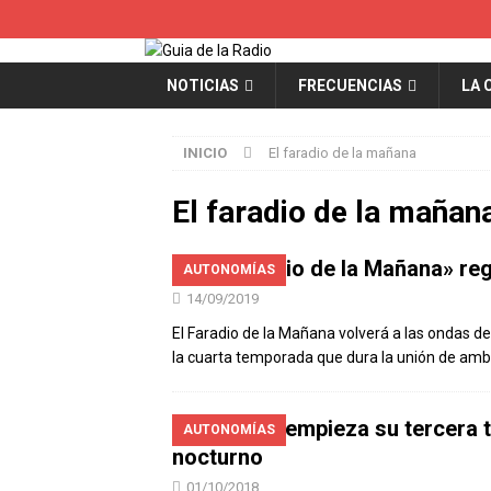
NOTICIAS
FRECUENCIAS
LA 
INICIO
El faradio de la mañana
El faradio de la mañan
«El Faradio de la Mañana» re
AUTONOMÍAS
14/09/2019
El Faradio de la Mañana volverá a las ondas d
la cuarta temporada que dura la unión de amb
Arco FM empieza su tercera 
AUTONOMÍAS
nocturno
01/10/2018