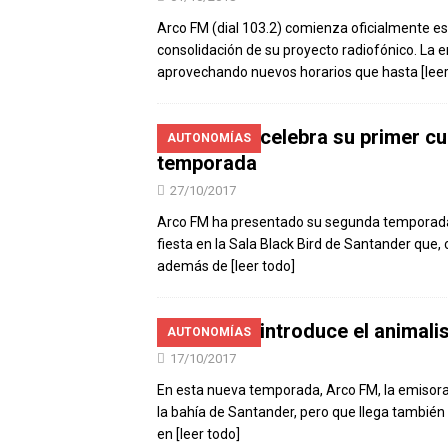
Arco FM (dial 103.2) comienza oficialmente e
consolidación de su proyecto radiofónico. La 
aprovechando nuevos horarios que hasta
[lee
Arco FM celebra su primer c
AUTONOMÍAS
temporada
27/10/2017
Arco FM ha presentado su segunda temporada y
fiesta en la Sala Black Bird de Santander que, 
además de
[leer todo]
Arco FM introduce el animal
AUTONOMÍAS
17/10/2017
En esta nueva temporada, Arco FM, la emisora
la bahía de Santander, pero que llega también 
en
[leer todo]