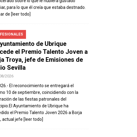
ncerado sobre lo que le hubiera gustado
iar, para lo que él creía que estaba destnado.
sar de
[leer todo]
FESIONALES
Ayuntamiento de Ubrique
cede el Premio Talento Joven a
ja Troya, jefe de Emisiones de
io Sevilla
08/2026
026.- El reconocimiento se entregará el
mo 10 de septiembre, coincidiendo con la
ración de las fiestas patronales del
ipio.El Ayuntamiento de Ubrique ha
dido el Premio Talento Joven 2026 a Borja
, actual jefe
[leer todo]