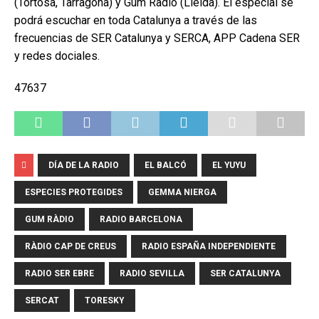
(Tortosa, Tarragona) y Gum Radio (Lleida). El especial se
podrá escuchar en toda Catalunya a través de las
frecuencias de SER Catalunya y SERCA, APP Cadena SER
y redes dociales.
47637
DÍA DE LA RADIO
EL BALCÓ
EL YUYU
ESPECIES PROTEGIDES
GEMMA NIERGA
GUM RÀDIO
RADIO BARCELONA
RÀDIO CAP DE CREUS
RADIO ESPAÑA INDEPENDIENTE
RADIO SER EBRE
RADIO SEVILLA
SER CATALUNYA
SERCAT
TORESKY