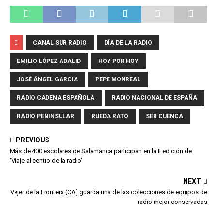
CANAL SUR RADIO
DÍA DE LA RADIO
EMILIO LÓPEZ ADALID
HOY POR HOY
JOSÉ ÁNGEL GARCIA
PEPE MONREAL
RADIO CADENA ESPAÑOLA
RADIO NACIONAL DE ESPAÑA
RADIO PENINSULAR
RUEDA RATO
SER CUENCA
PREVIOUS
Más de 400 escolares de Salamanca participan en la II edición de
‘Viaje al centro de la radio’
NEXT
Vejer de la Frontera (CA) guarda una de las colecciones de equipos de
radio mejor conservadas