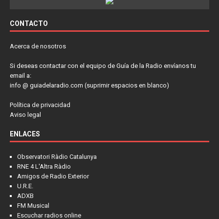
CONTACTO
Acerca de nosotros
Si deseas contactar con el equipo de Guía de la Radio envíanos tu
email a:
info @ guiadelaradio.com (suprimir espacios en blanco)
Política de privacidad
Aviso legal
ENLACES
Observatori Ràdio Catalunya
RNE 4 L'Altra Ràdio
Amigos de Radio Exterior
U.R.E.
ADXB
FM Musical
Escuchar radios online