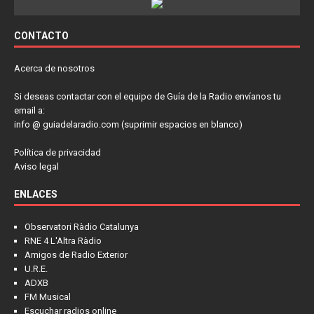
CONTACTO
Acerca de nosotros
Si deseas contactar con el equipo de Guía de la Radio envíanos tu
email a:
info @ guiadelaradio.com (suprimir espacios en blanco)
Política de privacidad
Aviso legal
ENLACES
Observatori Ràdio Catalunya
RNE 4 L'Altra Ràdio
Amigos de Radio Exterior
U.R.E.
ADXB
FM Musical
Escuchar radios online