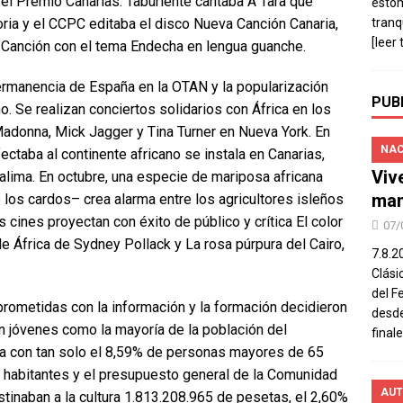
 el Premio Canarias. Taburiente cantaba A Tara que
estó
ria y el CCPC editaba el disco Nueva Canción Canaria,
tranq
[leer 
a Canción con el tema Endecha en lengua guanche.
ermanencia de España en la OTAN y la popularización
PUB
 Se realizan conciertos solidarios con África en los
adonna, Mick Jagger y Tina Turner en Nueva York. En
NAC
ectaba al continente africano se instala en Canarias,
Viv
calima. En octubre, una especie de mariposa africana
man
los cardos– crea alarma entre los agricultores isleños
s cines proyectan con éxito de público y crítica El color
07/
 África de Sydney Pollack y La rosa púrpura del Cairo,
7.8.2
Clási
del F
ometidas con la información y la formación decidieron
desde
n jóvenes como la mayoría de la población del
final
a con tan solo el 8,59% de personas mayores de 65
 habitantes y el presupuesto general de la Comunidad
AUT
tinaban a la cultura 1.813.208.965 de pesetas, el 2,60%