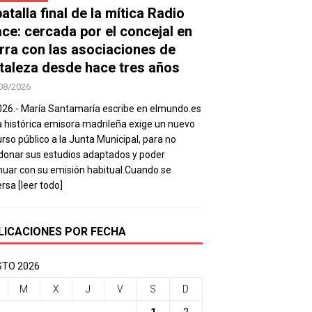
atalla final de la mítica Radio
ace: cercada por el concejal en
rra con las asociaciones de
taleza desde hace tres años
08/2026
026.- María Santamaría escribe en elmundo.es
a histórica emisora madrileña exige un nuevo
rso público a la Junta Municipal, para no
onar sus estudios adaptados y poder
nuar con su emisión habitual.Cuando se
ersa
[leer todo]
LICACIONES POR FECHA
TO 2026
M
X
J
V
S
D
1
2