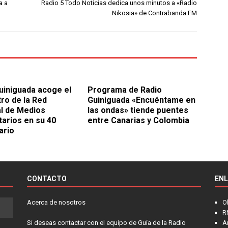
a a
Radio 5 Todo Noticias dedica unos minutos a «Radio
Nikosia» de Contrabanda FM
uiniguada acoge el
Programa de Radio
ro de la Red
Guiniguada «Encuéntame en
l de Medios
las ondas» tiende puentes
arios en su 40
entre Canarias y Colombia
ario
CONTACTO
EN
Acerca de nosotros
O
R
Si deseas contactar con el equipo de Guía de la Radio
A