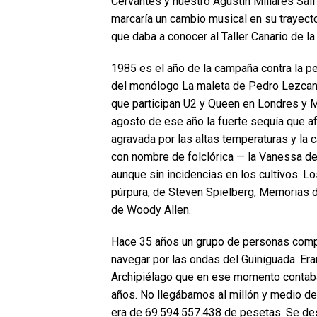
Cervantes y nuestro Agustín Millares Sall
marcaría un cambio musical en su trayecto
que daba a conocer al Taller Canario de l
1985 es el año de la campaña contra la p
del monólogo La maleta de Pedro Lezcano.
que participan U2 y Queen en Londres y M
agosto de ese año la fuerte sequía que af
agravada por las altas temperaturas y la 
con nombre de folclórica — la Vanessa de 
aunque sin incidencias en los cultivos. Lo
púrpura, de Steven Spielberg, Memorias de
de Woody Allen.
Hace 35 años un grupo de personas compr
navegar por las ondas del Guiniguada. Era
Archipiélago que en ese momento contab
años. No llegábamos al millón y medio de
era de 69.594.557.438 de pesetas. Se des