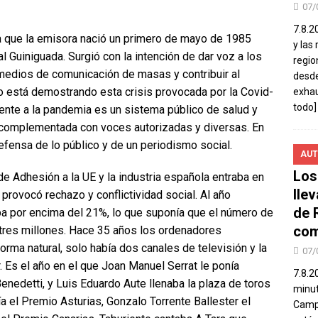
07/
7.8.2
ca que la emisora nació un primero de mayo de 1985
y las
l Guiniguada. Surgió con la intención de dar voz a los
regio
medios de comunicación de masas y contribuir al
desde
go está demostrando esta crisis provocada por la Covid-
exhau
todo]
rente a la pandemia es un sistema público de salud y
z complementada con voces autorizadas y diversas. En
defensa de lo público y de un periodismo social.
AUT
Los
e Adhesión a la UE y la industria española entraba en
lle
provocó rechazo y conflictividad social. Al año
de 
ba por encima del 21%, lo que suponía que el número de
com
tres millones. Hace 35 años los ordenadores
a natural, solo había dos canales de televisión y la
07/
. Es el año en el que Joan Manuel Serrat le ponía
7.8.2
enedetti, y Luis Eduardo Aute llenaba la plaza de toros
minut
a el Premio Asturias, Gonzalo Torrente Ballester el
Campo