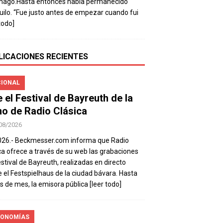
mago.Hasta entonces había permanecido
uilo. “Fue justo antes de empezar cuando fui
todo]
LICACIONES RECIENTES
IONAL
e el Festival de Bayreuth de la
o de Radio Clásica
08/2026
026.- Beckmesser.com informa que Radio
ca ofrece a través de su web las grabaciones
estival de Bayreuth, realizadas en directo
 el Festspielhaus de la ciudad bávara. Hasta
es de mes, la emisora pública
[leer todo]
ONOMÍAS