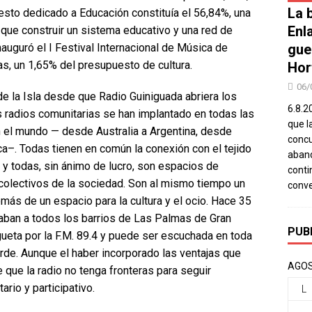
La b
sto dedicado a Educación constituía el 56,84%, una
Enl
 que construir un sistema educativo y una red de
auguró el I Festival Internacional de Música de
gue
s, un 1,65% del presupuesto de cultura.
Hor
06/
e la Isla desde que Radio Guiniguada abriera los
6.8.2
s radios comunitarias se han implantado en todas las
que l
el mundo — desde Australia a Argentina, desde
concu
a–. Todas tienen en común la conexión con el tejido
aband
s y todas, sin ánimo de lucro, son espacios de
conti
 colectivos de la sociedad. Son al mismo tiempo un
conv
ás de un espacio para la cultura y el ocio. Hace 35
aban a todos los barrios de Las Palmas de Gran
PUB
eta por la F.M. 89.4 y puede ser escuchada en toda
rde. Aunque el haber incorporado las ventajas que
AGOS
 que la radio no tenga fronteras para seguir
rio y participativo.
L