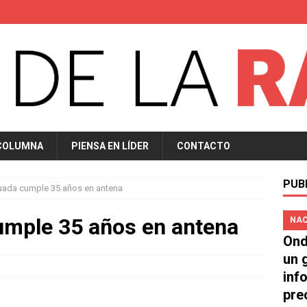
COLUMNA
PIENSA EN LÍDER
CONTACTO
PUB
uada cumple 35 años en antena
umple 35 años en antena
NAC
Ond
un 
inf
pre