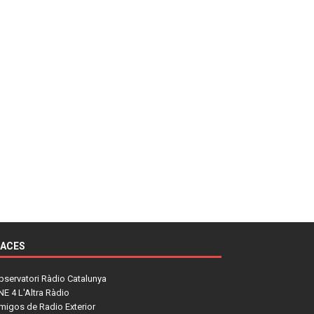
LACES
bservatori Ràdio Catalunya
NE 4 L'Altra Ràdio
migos de Radio Exterior