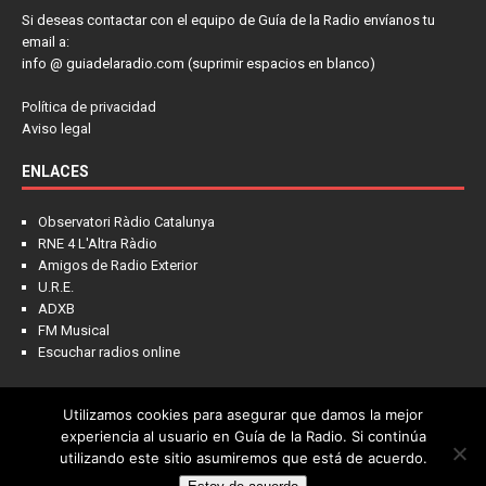
Si deseas contactar con el equipo de Guía de la Radio envíanos tu
email a:
info @ guiadelaradio.com (suprimir espacios en blanco)
Política de privacidad
Aviso legal
ENLACES
Observatori Ràdio Catalunya
RNE 4 L'Altra Ràdio
Amigos de Radio Exterior
U.R.E.
ADXB
FM Musical
Escuchar radios online
Utilizamos cookies para asegurar que damos la mejor
NOTICIAS
FRECUENCIAS
LA COLUMNA
PIENSA EN LÍDER
experiencia al usuario en Guía de la Radio. Si continúa
utilizando este sitio asumiremos que está de acuerdo.
CONTACTO