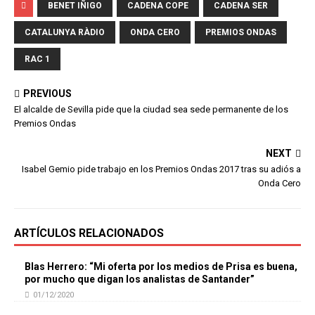
BENET IÑIGO
CADENA COPE
CADENA SER
CATALUNYA RÀDIO
ONDA CERO
PREMIOS ONDAS
RAC 1
PREVIOUS
El alcalde de Sevilla pide que la ciudad sea sede permanente de los
Premios Ondas
NEXT
Isabel Gemio pide trabajo en los Premios Ondas 2017 tras su adiós a
Onda Cero
ARTÍCULOS RELACIONADOS
Blas Herrero: “Mi oferta por los medios de Prisa es buena,
por mucho que digan los analistas de Santander”
01/12/2020