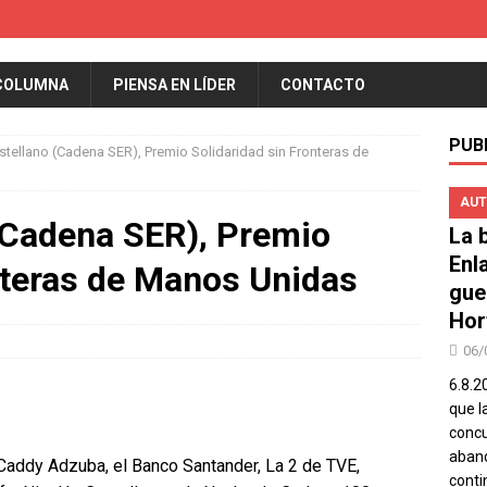
COLUMNA
PIENSA EN LÍDER
CONTACTO
PUB
stellano (Cadena SER), Premio Solidaridad sin Fronteras de
AUT
(Cadena SER), Premio
La b
Enl
nteras de Manos Unidas
gue
Hor
06/
6.8.2
que l
concu
aband
 Caddy Adzuba, el Banco Santander, La 2 de TVE,
conti