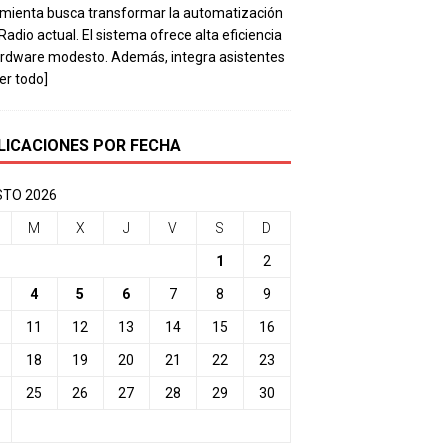
mienta busca transformar la automatización
 Radio actual. El sistema ofrece alta eficiencia
rdware modesto. Además, integra asistentes
eer todo]
LICACIONES POR FECHA
TO 2026
M
X
J
V
S
D
1
2
4
5
6
7
8
9
11
12
13
14
15
16
18
19
20
21
22
23
25
26
27
28
29
30