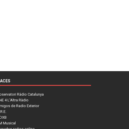
LACES
bservatori Ràdio Catalunya
NE 4 L'Altra Ràdio
migos de Radio Exterior
R.E.
DXB
M Musical
scuchar radios online