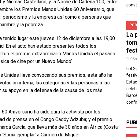
f y Nicolás Castellano, y la Noche de Cadena 100, entre
conv
ciembre los Premios Manos Unidas 60 Aniversario, que
del periodismo y la empresa así como a personas que
 hambre y la pobreza.
POD
La 
 tenido lugar este jueves 12 de diciembre a las 19,00
tom
id. En el acto han estado presentes todos los
fes
cibió el premio extraordinario Manos Unidas el pasado
06/
úsica de cine por un Nuevo Mundo’.
6.8.2
s Unidas lleva convocando sus premios, este año ha
festi
Estac
votación interna, las categorías y las personas a las
celeb
 y su apoyo en la defensa de la causa de los más
Barce
confi
60 Aniversario ha sido para la activista por los
ertad de prensa en el Congo Caddy Adzuba; y el premio
PUB
narda García, que lleva más de 30 años en África (Costa
io ‘Socia ejemplar’ a Carmen de Miguel.