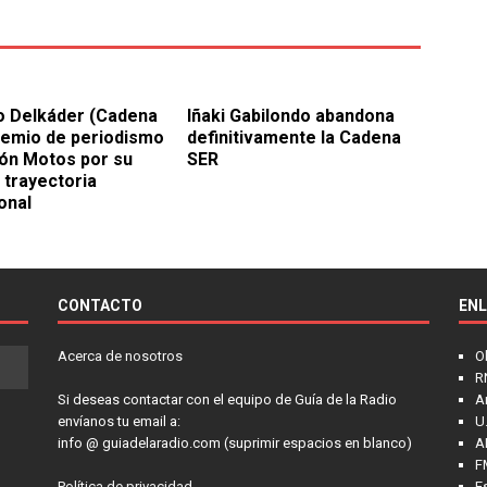
o Delkáder (Cadena
Iñaki Gabilondo abandona
remio de periodismo
definitivamente la Cadena
n Motos por su
SER
 trayectoria
onal
CONTACTO
EN
Acerca de nosotros
O
R
Si deseas contactar con el equipo de Guía de la Radio
A
envíanos tu email a:
U.
info @ guiadelaradio.com (suprimir espacios en blanco)
A
F
Política de privacidad
E