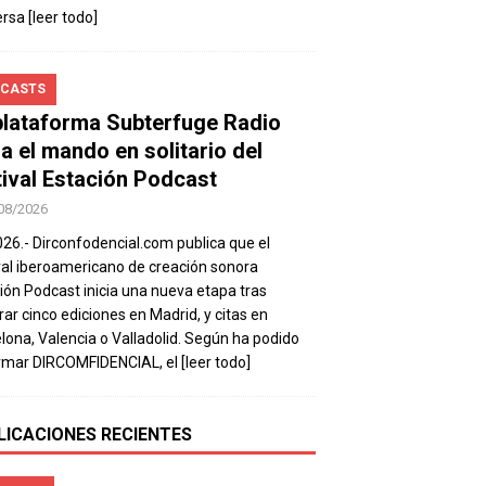
ersa
[leer todo]
CASTS
plataforma Subterfuge Radio
a el mando en solitario del
tival Estación Podcast
08/2026
026.- Dirconfodencial.com publica que el
val iberoamericano de creación sonora
ión Podcast inicia una nueva etapa tras
rar cinco ediciones en Madrid, y citas en
lona, Valencia o Valladolid. Según ha podido
rmar DIRCOMFIDENCIAL, el
[leer todo]
LICACIONES RECIENTES