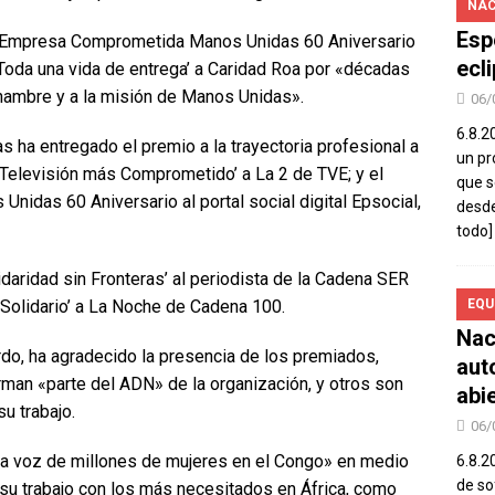
NAC
Esp
o Empresa Comprometida Manos Unidas 60 Aniversario
ecl
‘Toda una vida de entrega’ a Caridad Roa por «décadas
l hambre y a la misión de Manos Unidas».
06/
6.8.2
 ha entregado el premio a la trayectoria profesional a
un pr
e Televisión más Comprometido’ a La 2 de TVE; y el
que s
Unidas 60 Aniversario al portal social digital Epsocial,
desde
todo]
daridad sin Fronteras’ al periodista de la Cadena SER
o Solidario’ a La Noche de Cadena 100.
EQU
Nac
do, ha agradecido la presencia de los premiados,
aut
rman «parte del ADN» de la organización, y otros son
abi
u trabajo.
06/
a voz de millones de mujeres en el Congo» en medio
6.8.2
de so
 su trabajo con los más necesitados en África, como