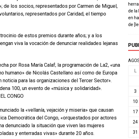
herra
; de los socios, representados por Carmen de Miguel,
de la
voluntarios, representados por Caridad, el tiempo
en ha
de
[l
trocinio de estos premios durante años; y a los
ngan viva la vocación de denunciar realidades lejanas
PUB
AGOS
echa por Rosa María Calaf; la programación de La2, «una
L
smo humano» de Nicolás Castellano así como de Europa
 noticia para las organizaciones del Tercer Sector».
dena 100, un evento de «música y solidaridad».
3
 EL CONGO
10
unciado la «vellanía, vejación y miseria» que causan
17
lica Democrática del Congo, «orquestados por actores
24
 ha denunciado la situación que viven las mujeres
31
ladas y enterradas vivas» durante 20 años.