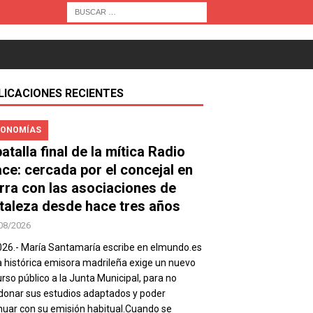
LICACIONES RECIENTES
ONOMÍAS
atalla final de la mítica Radio
ace: cercada por el concejal en
rra con las asociaciones de
taleza desde hace tres años
08/2026
026.- María Santamaría escribe en elmundo.es
a histórica emisora madrileña exige un nuevo
rso público a la Junta Municipal, para no
onar sus estudios adaptados y poder
nuar con su emisión habitual.Cuando se