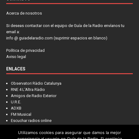
Acerca de nosotros
Si deseas contactar con el equipo de Guía de la Radio envíanos tu
email a:
info @ guiadelaradio.com (suprimir espacios en blanco)
Política de privacidad
Aviso legal
ENLACES
Observatori Ràdio Catalunya
RNE 4 L'Altra Ràdio
Amigos de Radio Exterior
U.R.E.
ADXB
FM Musical
Escuchar radios online
Utilizamos cookies para asegurar que damos la mejor
experiencia al usuario en Guía de la Radio. Si continúa