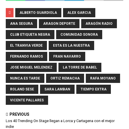
ALBERTO GUARDIOLA
ALEX GARCIA
ANA SEGURA
ARAGON DEPORTE
ARAGÓN RADIO
CLUB ETIQUETA NEGRA
COMUNIDAD SONORA
EL TRANVIA VERDE
ESTA ES LA NUESTRA
FERNANDO RAMOS
FRAN NAVARRO
JOSE MIGUEL MELENDEZ
LA TORRE DE BABEL
NUNCA ES TARDE
ORTIZ REMACHA
RAFA MOYANO
ROLAND SESE
SARA LAMBAN
TIEMPO EXTRA
VICENTE PALLARES
PREVIOUS
Los 40 Trending On Stage llegan a Lorca y Cartagena con el mejor
indie