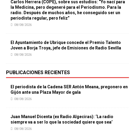
Carlos Herrera (COPE), sobre sus estudios: “Yo nací para
la Medicina, pero degeneré para el Periodismo. Para la
radio. Después de muchos años, he conseguido ser un
periodista regular, pero feliz”
08/08/2026
El Ayuntamiento de Ubrique concede el Premio Talento
Joven a Borja Troya, jefe de Emisiones de Radio Sevilla
08/08/2026
PUBLICACIONES RECIENTES
El periodista de la Cadena SER Antón Meana, pregonero en
Gijón ante una Plaza Mayor de gala
08/08/2026
Juan Manuel Dicenta (ex Radio Algeciras): ‘La radio
siempre va a ser lo que la sociedad quiere que sea’
08/08/2026