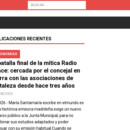
LICACIONES RECIENTES
ONOMÍAS
atalla final de la mítica Radio
ace: cercada por el concejal en
rra con las asociaciones de
taleza desde hace tres años
08/2026
026.- María Santamaría escribe en elmundo.es
a histórica emisora madrileña exige un nuevo
rso público a la Junta Municipal, para no
onar sus estudios adaptados y poder
nuar con su emisión habitual.Cuando se