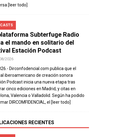
ersa
[leer todo]
CASTS
plataforma Subterfuge Radio
a el mando en solitario del
tival Estación Podcast
08/2026
026.- Dirconfodencial.com publica que el
val iberoamericano de creación sonora
ión Podcast inicia una nueva etapa tras
rar cinco ediciones en Madrid, y citas en
lona, Valencia o Valladolid. Según ha podido
rmar DIRCOMFIDENCIAL, el
[leer todo]
LICACIONES RECIENTES