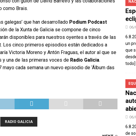
 Alonso con guión de David Barreiro y las colaboraciones
NAC
o como Brais.
Esp
ecl
ras galegas’ que han desarrollado
Podium Podcast
06/
ción de la Xunta de Galicia se compone de cinco
arán disponibles para nuestros oyentes a través de las
6.8.2
un pr
 Los cinco primeros episodios están dedicados a
que s
aría Victoria Moreno y Antón Fraguas, el autor al que se
desde
s y una de las primeras voces de
Radio Galicia
.
todo]
 17 mayo cada semana un nuevo episodio de ‘Álbum das
EQU
Nac
aut
abi
06/
RADIO GALICIA
6.8.2
de so