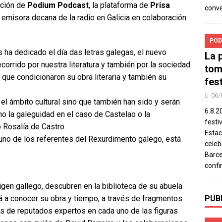
cción de
Podium Podcast
, la plataforma de
Prisa
conv
la emisora decana de la radio en Galicia en colaboración
POD
 ha dedicado el día das letras galegas, el nuevo
La 
corrido por nuestra literatura y también por la sociedad
tom
 que condicionaron su obra literaria y también su
fes
06/
el ámbito cultural sino que también han sido y serán
6.8.2
o la galeguidad en el caso de Castelao o la
festi
ó Rosalía de Castro.
Estac
 uno de los referentes del Rexurdimento galego, está
celeb
Barce
confi
gen gallego, descubren en la biblioteca de su abuela
á a conocer su obra y tiempo, a través de fragmentos
PUB
s de reputados expertos en cada uno de las figuras