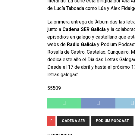
literarias. La serie está dirigida por Ana
de Lucía Taboada como Lúa y Alex Fidalg
La primera entrega de ‘Álbum das las let
j
unto a
Cadena SER Galicia
y la colabora
episodios en galego y castellano que est
webs de
Radio Galicia
y Podium Podcast.
Rosalía de Castro, Castelao, Cunqueiro, M
dedica este año el Día das Letras Galega
Desde el 17 de abril y hasta el próximo
letras galegas’.
55509
CADENA SER
PODIUM PODCAST