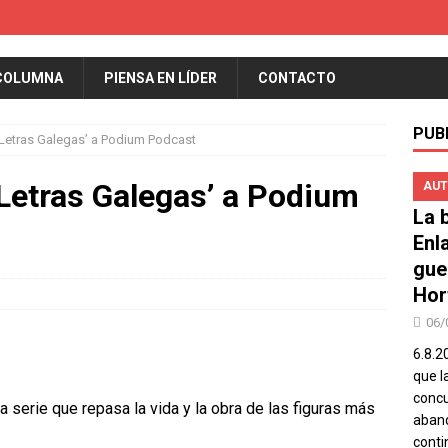
COLUMNA
PIENSA EN LÍDER
CONTACTO
PUB
 Letras Galegas’ a Podium Podcast
 Letras Galegas’ a Podium
AUT
La b
Enl
gue
Hor
06/
6.8.2
que l
concu
a serie que repasa la vida y la obra de las figuras más
aband
conti