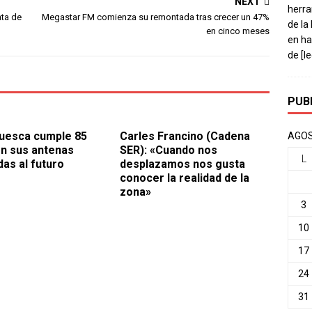
NEXT
herra
nta de
Megastar FM comienza su remontada tras crecer un 47%
de la
en cinco meses
en ha
de
[l
PUB
uesca cumple 85
Carles Francino (Cadena
AGOS
n sus antenas
SER): «Cuando nos
L
das al futuro
desplazamos nos gusta
conocer la realidad de la
zona»
3
10
17
24
31