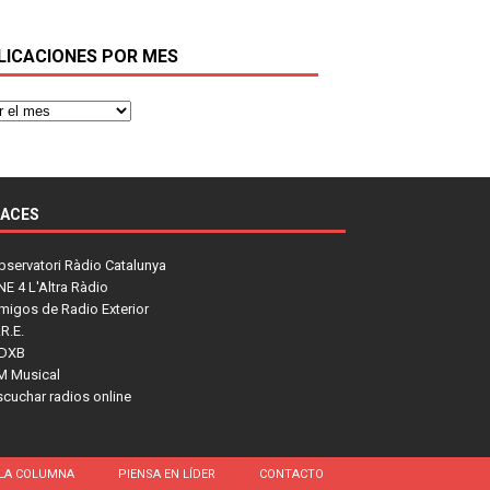
LICACIONES POR MES
LACES
bservatori Ràdio Catalunya
NE 4 L'Altra Ràdio
migos de Radio Exterior
R.E.
DXB
M Musical
scuchar radios online
LA COLUMNA
PIENSA EN LÍDER
CONTACTO