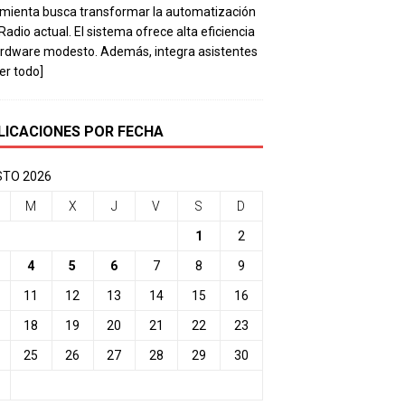
mienta busca transformar la automatización
 Radio actual. El sistema ofrece alta eficiencia
rdware modesto. Además, integra asistentes
eer todo]
LICACIONES POR FECHA
TO 2026
M
X
J
V
S
D
1
2
4
5
6
7
8
9
11
12
13
14
15
16
18
19
20
21
22
23
25
26
27
28
29
30