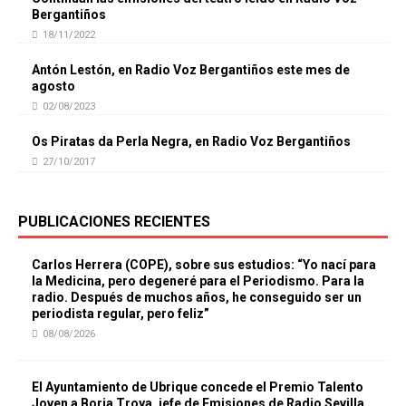
Bergantiños
18/11/2022
Antón Lestón, en Radio Voz Bergantiños este mes de
agosto
02/08/2023
Os Piratas da Perla Negra, en Radio Voz Bergantiños
27/10/2017
PUBLICACIONES RECIENTES
Carlos Herrera (COPE), sobre sus estudios: “Yo nací para
la Medicina, pero degeneré para el Periodismo. Para la
radio. Después de muchos años, he conseguido ser un
periodista regular, pero feliz”
08/08/2026
El Ayuntamiento de Ubrique concede el Premio Talento
Joven a Borja Troya, jefe de Emisiones de Radio Sevilla