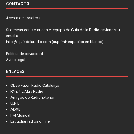
CONTACTO
Acerca de nosotros
Si deseas contactar con el equipo de Guía de la Radio envíanos tu
email a:
info @ guiadelaradio.com (suprimir espacios en blanco)
Política de privacidad
Aviso legal
ENLACES
Observatori Ràdio Catalunya
RNE 4 L'Altra Ràdio
Amigos de Radio Exterior
U.R.E.
ADXB
FM Musical
Escuchar radios online