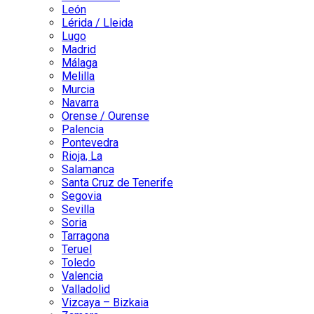
León
Lérida / Lleida
Lugo
Madrid
Málaga
Melilla
Murcia
Navarra
Orense / Ourense
Palencia
Pontevedra
Rioja, La
Salamanca
Santa Cruz de Tenerife
Segovia
Sevilla
Soria
Tarragona
Teruel
Toledo
Valencia
Valladolid
Vizcaya – Bizkaia