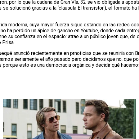
ron, por lo que la cadena de Gran Vía, 32 se vio obligada a ap
 se solucionó gracias a la ‘clausula El transistor’), el formato h
vida moderna, cuya mayor fuerza sigue estando en las redes soci
 no ha perdido un ápice de gancho en Youtube, donde cada entr
ne su confianza en el espacio: atrae a un público joven que, de o
 Prisa.
Quequé anunció recientemente en prnoticias que se reuniría con B
nsamos seriamente el año pasado pero decidimos que no, que po
s porque esto es una democracia orgánica y decidir qué hacemos