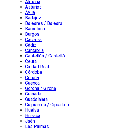
Almería
Asturias
Ávila
Badajoz
Baleares / Balears
Barcelona
Burgos
Cáceres
Cádiz
Cantabria
Castellón / Castelló
Ceuta
Ciudad Real
Córdoba
Coruña
Cuenca
Gerona / Girona
Granada
Guadalajara
Guipuzcoa / Gipuzkoa
Huelva
Huesca
Jaén
Las Palmas