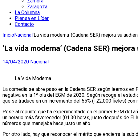
Zamora
Zaragoza
La Columna
Piensa en Líder
Contacto
Inicio
Nacional
‘La vida moderna’ (Cadena SER) mejora su audien
‘La vida moderna’ (Cadena SER) mejora 
14/04/2020
Nacional
La Vida Moderna
La comedia se abre paso en la Cadena SER según leemos en PR
negativa en la 1º ola del EGM de 2020. Según recoge el estudi
que se traduce en un incremento del 55% (+22.000 fieles) con r
Pese al repunte que ha experimentado en el primer EGM del añ
un horario más favorecedor (01:30 horas, justo después de El l
números que manejaba hace justo un año.
Por otro lado, hay que reconocer el mérito que encierra la subi