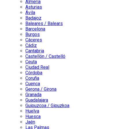
Almería
Asturias
Ávila
Badajoz
Baleares / Balears
Barcelona
Burgos
Cáceres
Cádiz
Cantabria
Castellón / Castelló
Ceuta
Ciudad Real
Córdoba
Coruña
Cuenca
Gerona / Girona
Granada
Guadalajara
Guipuzcoa / Gipuzkoa
Huelva
Huesca
Jaén
Las Palmas