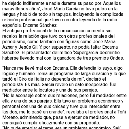
ha dejado indiferente a nadie durante su paso por ‘Aquellos
maravillosos años’, José María García no tuvo pelos en la
lengua y habló de todo sin tapujos, incluyendo la complicada
relación profesional que tuvo con otra leyenda de la radio
española, Encarna Sánchez.
El antiguo profesional de la comunicación comentó sin
recelos la relación que tuvo con otros profesionales del
periodismo, como también con figuras como José María
Aznar y Jesús Gil. Y, por supuesto, no podía faltar Encarna
Sánchez. El presentador del mítico ‘Supergarcía’ desmintió
haberse llevado mal con la ganadora de tres premios Ondas.
“Nunca me llevé mal con Encarna. Ella defendía lo suyo, algo
lógico y humano. Tenía un programa de larga duración y lo que
tardó el Giro de Italia no dependía de mí”, declaró el
periodista. Es más, García reveló un dato inesperado: fue
mediador entre la locutora y una de sus parejas.
“No le aconsejé sobre sus relaciones, pero fui mediador entre
ella y una de sus parejas. Ella tuvo un problema económico y
personal con una de sus chicas y tuve que interceder entre
las dos, me lo pasé en grande”, revelaba el profesional a Toñi
Moreno, admitiendo que, pese a ejercer de mediador, no
consiguió cumplir eficazmente con su propósito.
“No pude arreglar el tema, era un problema económico. Salí