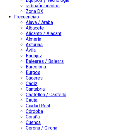
Equipos y Tecnología
radioaficionados
Zona DX
Frecuencias
Alava / Araba
Albacete
Alicante / Alacant
Almería
Asturias
Ávila
Badajoz
Baleares / Balears
Barcelona
Burgos
Cáceres
Cádiz
Cantabria
Castellón / Castelló
Ceuta
Ciudad Real
Córdoba
Coruña
Cuenca
Gerona / Girona