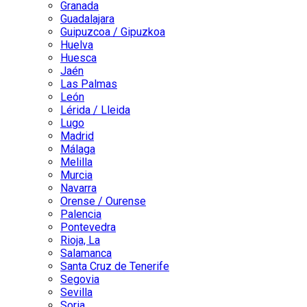
Granada
Guadalajara
Guipuzcoa / Gipuzkoa
Huelva
Huesca
Jaén
Las Palmas
León
Lérida / Lleida
Lugo
Madrid
Málaga
Melilla
Murcia
Navarra
Orense / Ourense
Palencia
Pontevedra
Rioja, La
Salamanca
Santa Cruz de Tenerife
Segovia
Sevilla
Soria