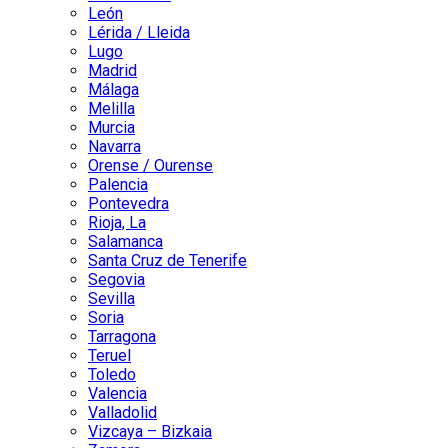
León
Lérida / Lleida
Lugo
Madrid
Málaga
Melilla
Murcia
Navarra
Orense / Ourense
Palencia
Pontevedra
Rioja, La
Salamanca
Santa Cruz de Tenerife
Segovia
Sevilla
Soria
Tarragona
Teruel
Toledo
Valencia
Valladolid
Vizcaya – Bizkaia