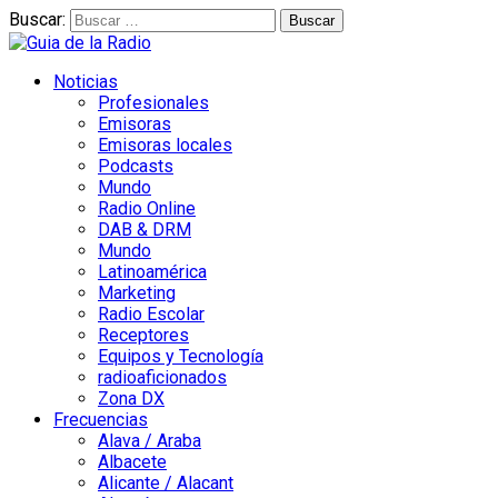
Buscar:
Noticias
Profesionales
Emisoras
Emisoras locales
Podcasts
Mundo
Radio Online
DAB & DRM
Mundo
Latinoamérica
Marketing
Radio Escolar
Receptores
Equipos y Tecnología
radioaficionados
Zona DX
Frecuencias
Alava / Araba
Albacete
Alicante / Alacant