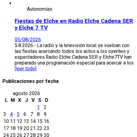
Autonomías
Fiestas de Elche en Radio Elche Cadena SER
y Elche 7 TV
05/08/2026
5.8.2026.- La radio y la televisión local se vuelcan con
las fiestas acercando todos los actos a los oyentes y
espectadores.Radio Elche Cadena SER y Elche7TV han
preparado una programación especial para acercar a los
[leer todo]
Publicaciones por fecha
agosto 2026
L
M
X
J
V
S
D
1
2
3
4
5
6
7
8
9
10
11
12
13
14
15
16
17
18
19
20
21
22
23
24
25
26
27
28
29
30