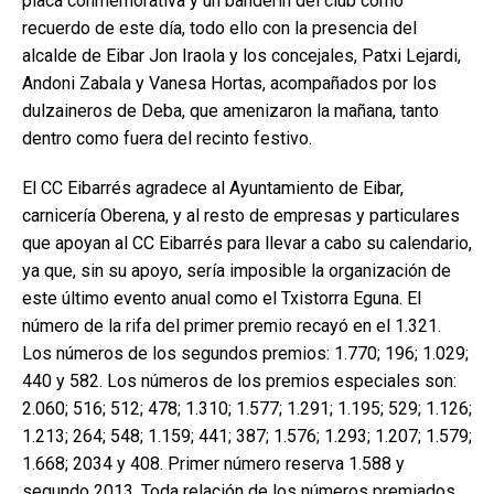
placa conmemorativa y un banderín del club como
recuerdo de este día, todo ello con la presencia del
alcalde de Eibar Jon Iraola y los concejales, Patxi Lejardi,
Andoni Zabala y Vanesa Hortas, acompañados por los
dulzaineros de Deba, que amenizaron la mañana, tanto
dentro como fuera del recinto festivo.
El CC Eibarrés agradece al Ayuntamiento de Eibar,
carnicería Oberena, y al resto de empresas y particulares
que apoyan al CC Eibarrés para llevar a cabo su calendario,
ya que, sin su apoyo, sería imposible la organización de
este último evento anual como el Txistorra Eguna. El
número de la rifa del primer premio recayó en el 1.321.
Los números de los segundos premios: 1.770; 196; 1.029;
440 y 582. Los números de los premios especiales son:
2.060; 516; 512; 478; 1.310; 1.577; 1.291; 1.195; 529; 1.126;
1.213; 264; 548; 1.159; 441; 387; 1.576; 1.293; 1.207; 1.579;
1.668; 2034 y 408. Primer número reserva 1.588 y
segundo 2013. Toda relación de los números premiados